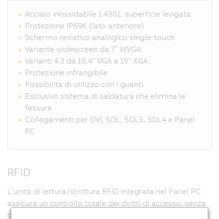
Acciaio inossidabile 1.4301, superficie levigata
Protezione IP69K (lato anteriore)
Schermo resistivo analogico single-touch
Variante widescreen da 7” WVGA
Varianti 4:3 da 10,4" VGA a 15" XGA
Protezione infrangibile
Possibilità di utilizzo con i guanti
Esclusivo sistema di saldatura che elimina le
fessure
Collegamenti per DVI, SDL, SDL3, SDL4 e Panel
PC
RFID
L’unità di lettura/scrittura RFID integrata nel Panel PC
assicura un controllo totale dei diritti di accesso, senza
contatto ma con una sicurezza assoluta. Non sono