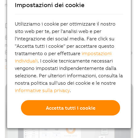
Impostazioni dei cookie
necessari password o interruttori a chiave.
Utilizziamo i cookie per ottimizzare il nostro
Design personalizzato
sito web per te, per l'analisi web e per
È possibile adattare i pannelli dal design igienico in
l'integrazione dei social media. Fare click su
modo da superare tutte queste sfide.
"Accetta tutti i cookie" per accettare questo
È inoltre possibile personalizzare il loro aspetto esterno
trattamento o per effettuare
impostazioni
secondo le attese dei clienti servendosi di
B&R Panel
individuali
. I cookie tecnicamente necessari
Designer
.
vengono impostati indipendentemente dalla
selezione. Per ulteriori informazioni, consulta la
nostra politica sull'uso dei cookie e le nostre
informative sulla privacy
.
Accetta tutti i cookie