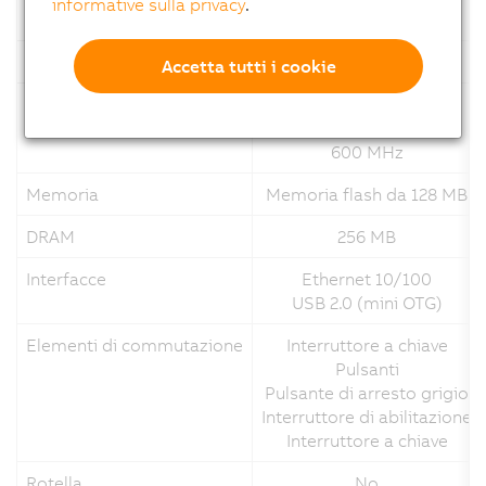
informative sulla privacy
.
Risoluzione
WQVGA (480 x 272)
Touch screen
Resistivo analogico
Accetta tutti i cookie
Processore
ARM Cortex A8
Single-core
600 MHz
Memoria
Memoria flash da 128 MB
DRAM
256 MB
Interfacce
Ethernet 10/100
USB 2.0 (mini OTG)
Elementi di commutazione
Interruttore a chiave
Pulsanti
Pulsante di arresto grigio
Interruttore di abilitazione
Interruttore a chiave
Rotella
No