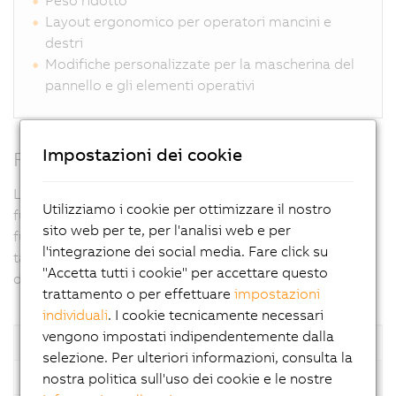
Layout ergonomico per operatori mancini e
destri
Modifiche personalizzate per la mascherina del
pannello e gli elementi operativi
Impostazioni dei cookie
Funzionamento semplice e intuitivo
La combinazione di touch screen integrato e tasti
Utilizziamo i cookie per ottimizzare il nostro
funzione fornisce un’interfaccia utente ottimale. Le
sito web per te, per l'analisi web e per
funzioni di uso frequente possono essere assegnate a
l'integrazione dei social media. Fare click su
tasti pre-programmati, mentre quelle che dipendono
"Accetta tutti i cookie" per accettare questo
dallo stato della macchina a pulsanti touch.
trattamento o per effettuare
impostazioni
individuali
. I cookie tecnicamente necessari
vengono impostati indipendentemente dalla
MP7120
selezione. Per ulteriori informazioni, consulta la
Display
Display TFT da 3,4"
nostra politica sull'uso dei cookie e le nostre