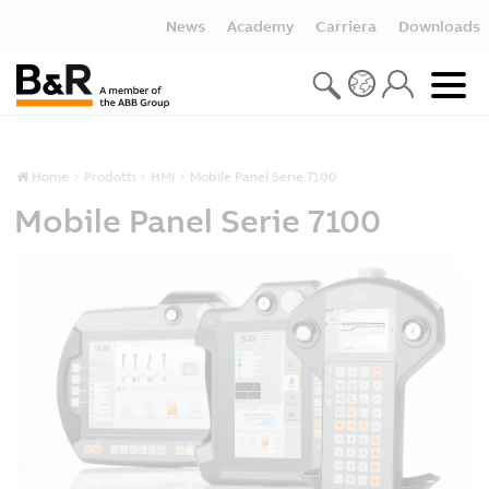
News
Academy
Carriera
Downloads
Home
Prodotti
HMI
Mobile Panel Serie 7100
Mobile Panel Serie 7100