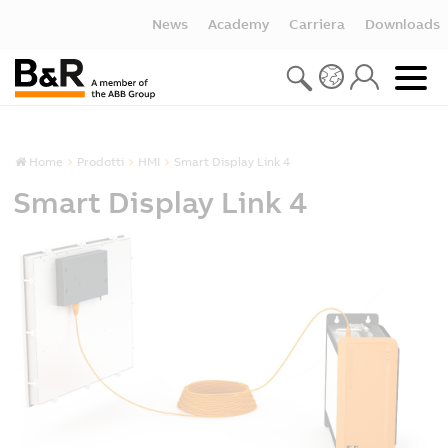
News
Academy
Carriera
Downloads
Home
Prodotti
HMI
Smart Display Link 4
Smart Display Link 4