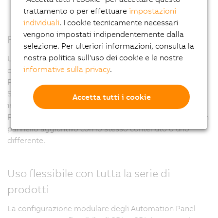
trattamento o per effettuare
impostazioni
individuali
. I cookie tecnicamente necessari
vengono impostati indipendentemente dalla
Funzionamento multipagina
selezione. Per ulteriori informazioni, consulta la
nostra politica sull'uso dei cookie e le nostre
Una differenza di rilievo fra le tecnologie SDL3 e SDL4
informative sulla privacy
.
consiste nella capacità di gestire fino a tre Automation
Panel su un Automation PC tramite uno splitter
SDL/SDL4. Se il sistema PC dispone di un’ulteriore
Accetta tutti i cookie
interfaccia di visualizzazione (ad esempio Automation
PC 910 + Panel PC 3100), è inoltre possibile utilizzare un
pannello aggiuntivo con lo stesso contenuto o uno
differente.
Uso flessibile con tutta la serie di
prodotti
La configurazione modulare degli Automation Panel