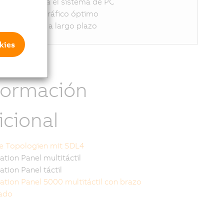
in cargas para el sistema de PC
endimiento gráfico óptimo
isponibilidad a largo plazo
kies
formación
icional
le Topologien mit SDL4
tion Panel multitáctil
tion Panel táctil
tion Panel 5000 multitáctil con brazo
lado