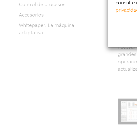
la 
consulte 
Control de procesos
privacida
Accesorios
pan
Whitepaper: La máquina
adaptativa
Con HDBa
necesari
grandes 
operario
actualiz