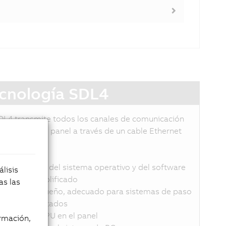
cnología SDL4
DL4 transmite todos los canales de comunicación
ntre el PC y el panel a través de un cable Ethernet
stándar.
asta 100 m
ndependiente del sistema operativo y del software
lisis
ableado simplificado
as las
onector pequeño, adecuado para sistemas de paso
e cables ajustados
o requiere CPU en el panel
rmación,