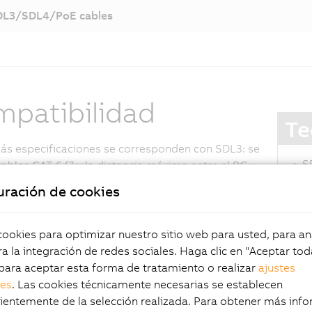
DL3/SDL4/PoE cables
patibilidad
Te
s especificaciones se corresponden con SDL3: se
S
 cables CAT 6/7 y la distancia máxima entre el PC y
e
 es de 100 metros. Por supuesto, además del
uración de cookies
e
o de la pantalla, SDL4 también transmite datos
H
uncionamiento de la pantalla táctil, las teclas, los
I
s dispositivos USB.
okies para optimizar nuestro sitio web para usted, para aná
C
a la integración de redes sociales. Haga clic en "Aceptar tod
C
para aceptar esta forma de tratamiento o realizar
ajustes
nuevo estándar para
d
les
. Las cookies técnicamente necesarias se establecen
N
entemente de la selección realizada. Para obtener más info