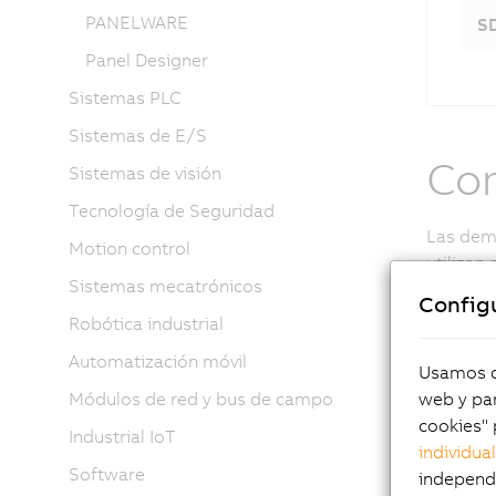
PANELWARE
S
Panel Designer
Sistemas PLC
Sistemas de E/S
Com
Sistemas de visión
Tecnología de Seguridad
Las demá
Motion control
utilizan
Sistemas mecatrónicos
el panel
Config
contenid
Robótica industrial
para el f
Automatización móvil
LED y lo
Usamos co
web y par
Módulos de red y bus de campo
cookies" 
El 
Industrial IoT
individua
Software
independi