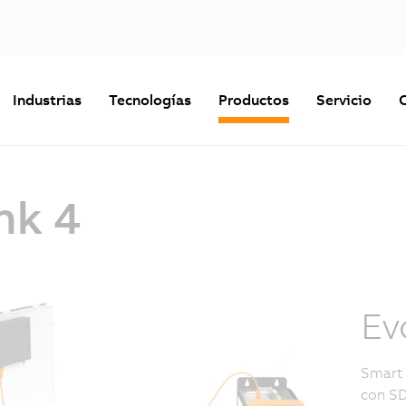
Industrias
Tecnologías
Productos
Servicio
nk 4
Ev
Smart 
con SD