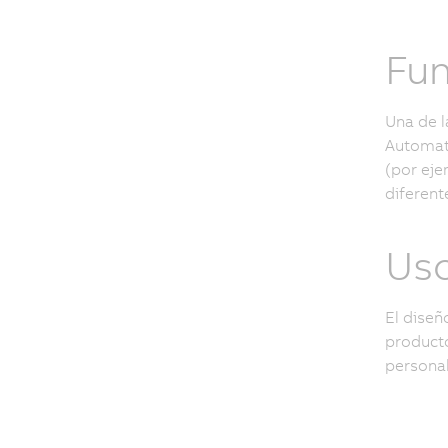
Fun
Una de l
Automati
(por eje
diferent
Uso
El diseñ
producto
personal