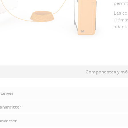
permit
Las co
última
adapta
Componentes y mó
ceiver
ansmitter
nverter