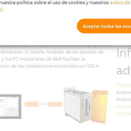
comunicación del
S
nuestra política sobre el uso de cookies y nuestros
avisos de
R
d
.
D
el de operario
Aceptar todas las coo
seT 2.0, SDL4 transmite todas las señales
as para utilizar el Automation Panel sin comprimir a
In
distancias. El diseño modular de los paneles de
 y los PC industriales de B&R facilitan la
ad
ación de las instalaciones existentes con SDL4.
Flexib
Automa
Automa
Automa
articu