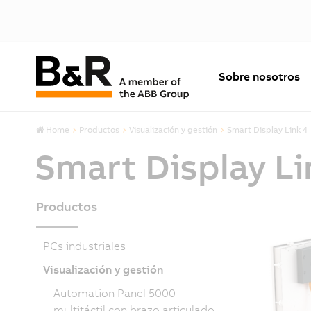
Sobre nosotros
Home
Productos
Visualización y gestión
Smart Display Link 4
Smart Display Li
Productos
PCs industriales
Visualización y gestión
Automation Panel 5000
multitáctil con brazo articulado