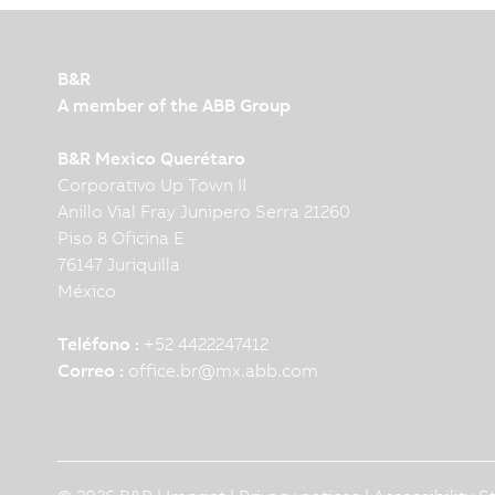
B&R
A member of the ABB Group
B&R Mexico Querétaro
Corporativo Up Town II
Anillo Vial Fray Junipero Serra 21260
Piso 8 Oficina E
76147 Juriquilla
México
Teléfono :
+52 4422247412
Correo :
office.br
@
mx.abb.com