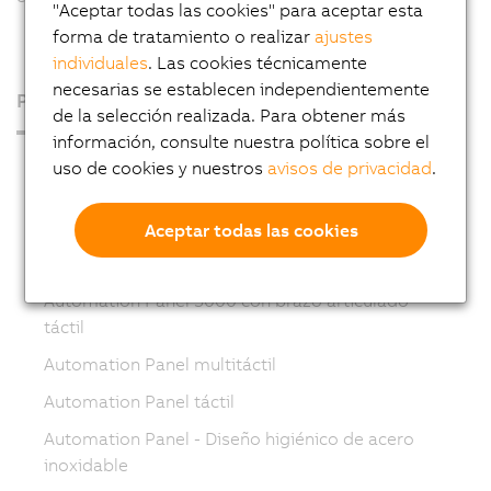
"Aceptar todas las cookies" para aceptar esta
forma de tratamiento o realizar
ajustes
individuales
. Las cookies técnicamente
necesarias se establecen independientemente
Productos
de la selección realizada. Para obtener más
información, consulte nuestra política sobre el
PCs industriales
uso de cookies y nuestros
avisos de privacidad
.
Visualización y gestión
Aceptar todas las cookies
Automation Panel 5000 multitáctil con brazo
articulado
Automation Panel 5000 con brazo articulado
táctil
Automation Panel multitáctil
Automation Panel táctil
Automation Panel - Diseño higiénico de acero
inoxidable