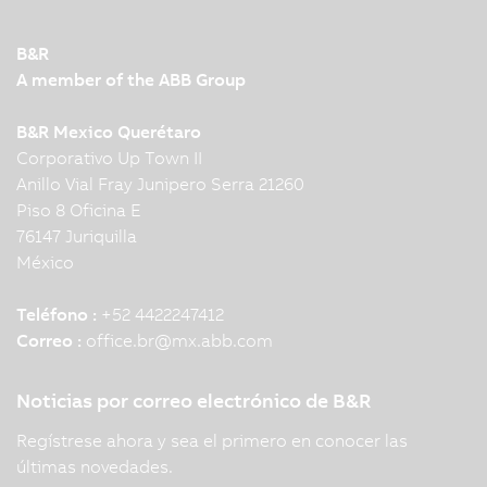
B&R
A member of the ABB Group
B&R Mexico Querétaro
Corporativo Up Town II
Anillo Vial Fray Junipero Serra 21260
Piso 8 Oficina E
76147 Juriquilla
México
Teléfono :
+52 4422247412
Correo :
office.br
@
mx.abb.com
Noticias por correo electrónico de B&R
Regístrese ahora y sea el primero en conocer las
últimas novedades.