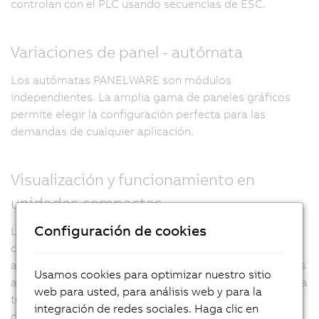
controlan con el PLC usando secuencias de ESC.
Variaciones de panel - autómata
Los autómatas PANELWARE son módulos
independientes. La amplia gama de paneles gráficos
permite elegir la configuración perfecta para las
demandas de cualquier aplicación.
Visualización y funcionamiento en
unidades compactas
Configuración de cookies
Los paneles de operario PANELWARE se utilizan en
combinación con un sistema de control para
automatizar máquinas pequeñas. La serie de productos
Usamos cookies para optimizar nuestro sitio
abarca desde dispositivos LCD de 4x20 caracteres hasta
web para usted, para análisis web y para la
terminales gráficos con 160x80 píxeles (16x40
integración de redes sociales. Haga clic en
caracteres). El terminal se programa a través del PLC.