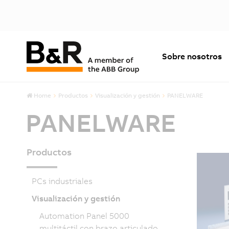
Sobre nosotros
Home
Productos
Visualización y gestión
PANELWARE
PANELWARE
Productos
PCs industriales
Visualización y gestión
Automation Panel 5000
multitáctil con brazo articulado