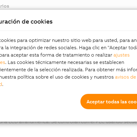
rios
uración de cookies
okies para optimizar nuestro sitio web para usted, para aná
ualización remota
a la integración de redes sociales. Haga clic en "Aceptar tod
para aceptar esta forma de tratamiento o realizar
ajustes
les
. Las cookies técnicamente necesarias se establecen
les de operario PANELWARE se pueden colocar justo donde 
entemente de la selección realizada. Para obtener más info
miento y donde ofrezcan un fácil acceso para la configuraci
nuestra política sobre el uso de cookies y nuestros
avisos de
d
.
eles de operario compa
Aceptar todas las coo
les compactos son dispositivos con requerimientos de esp
 una LCD alfanumérica. Se controlan con el PLC usando secu