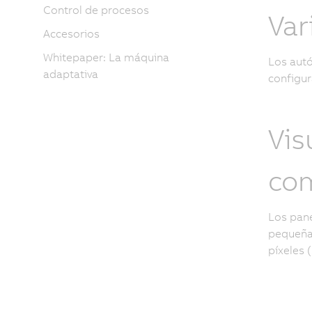
Control de procesos
Var
Accesorios
Whitepaper: La máquina
Los aut
adaptativa
configur
Vis
co
Los pane
pequeñas
píxeles 