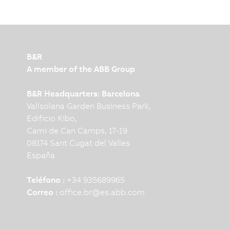
B&R
A member of the ABB Group
B&R Headquarters: Barcelona
Vallsolana Garden Business Park,
Edificio Kibo,
Cami de Can Camps, 17-19
08174 Sant Cugat del Valles
España
Teléfono :
+34 935689965
Correo :
office.br
@
es.abb.com