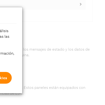
lisis
as las
se muestran los mensajes de estado y los datos de
rmación,
ón de la máquina.
ctos
kies
acio mínimos. Estos paneles están equipados con
encias de ESC.