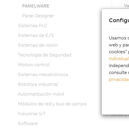
Va
PANELWARE
Panel Designer
Config
Sistemas PLC
Sistemas de E/S
Usamos co
Vis
web y par
Sistemas de visión
cookies" 
Tecnología de Seguridad
individua
Los pane
Motion control
independi
funciona
consulte 
Sistemas mecatrónicos
privacida
Robótica industrial
Pan
Automatización móvil
Módulos de red y bus de campo
Los pane
Industrial IoT
teclas y
Software