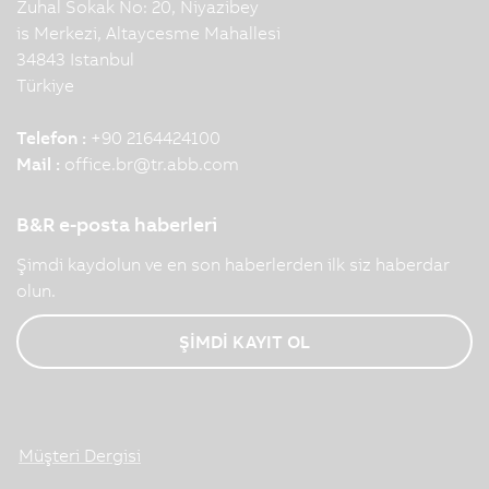
Zuhal Sokak No: 20, Niyazibey
is Merkezi, Altaycesme Mahallesi
34843 Istanbul
Türkiye
Telefon :
+90 2164424100
Mail :
office.br
@
tr.abb.com
B&R e-posta haberleri
Şimdi kaydolun ve en son haberlerden ilk siz haberdar
olun.
ŞİMDİ KAYIT OL
Müşteri Dergisi