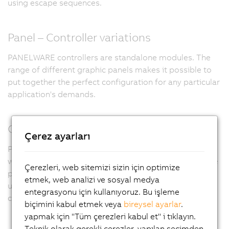
using escape sequences.
Panel – Controller variations
PANELWARE controllers are standalone modules. The
range of different graphic panels makes it possible to
put together the perfect configuration for any particular
application's demands.
Compact visualization and operation
Çerez ayarları
PANELWARE operator panels are used in combination
with a control system to automate small machines. The
Çerezleri, web sitemizi sizin için optimize
product series ranges from 4x20 character LCD devices
etmek, web analizi ve sosyal medya
up to graphics terminals with 160x80 pixels (16x40
entegrasyonu için kullanıyoruz. Bu işleme
characters). The terminal is programmed via the PLC.
biçimini kabul etmek veya
bireysel ayarlar
.
yapmak için "Tüm çerezleri kabul et" i tıklayın.
Teknik olarak gerekli çerezler, yapılan seçimden