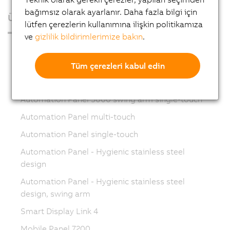
bağımsız olarak ayarlanır. Daha fazla bilgi için
Ürünler
lütfen çerezlerin kullanımına ilişkin politikamıza
ve
gizlilik bildirimlerimize bakın
.
Endüstriyel PC'ler
Görselleştirme ve Operasyon
Tüm çerezleri kabul edin
Automation Panel 5000 swing arm multi-touch
Automation Panel 5000 swing arm single-touch
Automation Panel multi-touch
Automation Panel single-touch
Automation Panel - Hygienic stainless steel
design
Automation Panel - Hygienic stainless steel
design, swing arm
Smart Display Link 4
Mobile Panel 7200