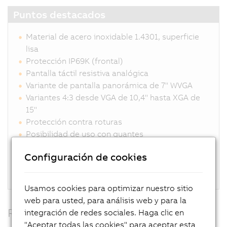
Puntos destacados
Material de acero inoxidable 1.4301, superficie
lisa
Protección IP69K (frontal)
Pantalla táctil resistiva analógica
Variante de pantalla panorámica de 7" WVGA
Variantes 4:3 desde VGA de 10,4" hasta XGA de
15"
Protección contra roturas
Posibilidad de uso con guantes
El sistema de sellado exclusivo elimina los
Configuración de cookies
huecos
Conexiones para DVI, SDL, SDL3, SDL4, Panel PC
Usamos cookies para optimizar nuestro sitio
web para usted, para análisis web y para la
RFID
integración de redes sociales. Haga clic en
"Aceptar todas las cookies" para aceptar esta