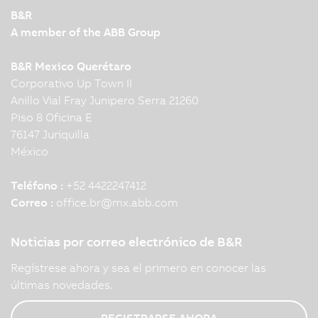
B&R
A member of the ABB Group
B&R Mexico Querétaro
Corporativo Up Town II
Anillo Vial Fray Junipero Serra 21260
Piso 8 Oficina E
76147 Juriquilla
México
Teléfono :
+52 4422247412
Correo :
office.br
@
mx.abb.com
Noticias por correo electrónico de B&R
Regístrese ahora y sea el primero en conocer las
últimas novedades.
REGISTRARSE AHORA