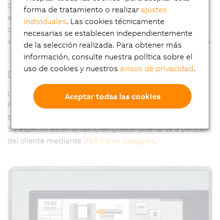
Gracias a la unidad de lectura/escritura RFID integrada
forma de tratamiento o realizar
ajustes
en el Panel PC, los derechos de acceso pueden
individuales
. Las cookies técnicamente
controlarse totalmente sin contacto, pero con absoluta
necesarias se establecen independientemente
seguridad. No es necesario utilizar contraseñas ni llaves.
de la selección realizada. Para obtener más
información, consulte nuestra política sobre el
uso de cookies y nuestros
avisos de privacidad
.
Diseño personalizado
Los paneles de diseño higiénico pueden adaptarse de
Aceptar todas las cookies
forma específica e individualizada para responder a
todas estas demandas.
Su aspecto externo también puede diseñarse a petición
del cliente mediante
B&R Panel Designer
.