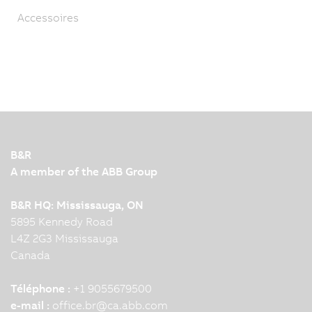
Accessoires
B&R
A member of the ABB Group
B&R HQ: Mississauga, ON
5895 Kennedy Road
L4Z 2G3 Mississauga
Canada
Téléphone :
+1 9055679500
e-mail :
office.br
@
ca.abb.com