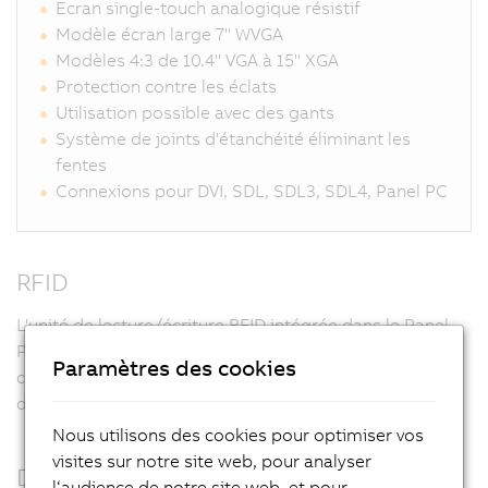
Ecran single-touch analogique résistif
Modèle écran large 7" WVGA
Modèles 4:3 de 10.4" VGA à 15" XGA
Protection contre les éclats
Utilisation possible avec des gants
Système de joints d'étanchéité éliminant les
fentes
Connexions pour DVI, SDL, SDL3, SDL4, Panel PC
RFID
L'unité de lecture/écriture RFID intégrée dans le Panel
PC permet de contrôler les droits d'accès sans aucun
Paramètres des cookies
contact et en toute sécurité. Il est donc inutile d'utiliser
des mots de passe ou des commutateurs à clé.
Nous utilisons des cookies pour optimiser vos
visites sur notre site web, pour analyser
Design personnalisé
l‘audience de notre site web, et pour