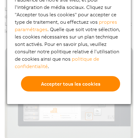
l‘intégration de média sociaux. Cliquez sur
Les écrans à design hygiénique peuvent être adaptés à
"Accepter tous les cookies" pour accepter ce
des exigences spécifiques et individuelles.
type de traitement, ou effectuez vos
propres
Leur aspect exterieur peut être personnalisé en utilisant
paramétrages
. Quelle que soit votre sélection,
le
Panel Designer
de B&R.
les cookies nécessaires sur un plan technique
sont activés. Pour en savoir plus, veuillez
consulter notre politique relative é l‘utilisation
de cookies ainsi que nos
politique de
confidentialité
.
Accepter tous les cookies