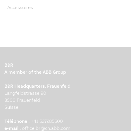
Accessoires
B&R
A member of the ABB Group
B&R Headquarters: Frauenfeld
Langfeldstrasse 90
8500 Frauenfeld
Suisse
Téléphone :
+41 527285600
e-mail :
office.br
@
ch.abb.com