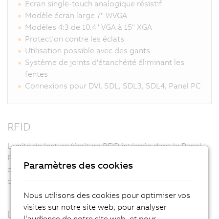
Ecran single-touch analogique résistif
Modèle écran large 7" WVGA
Modèles 4:3 de 10.4" VGA à 15" XGA
Protection contre les éclats
Utilisation possible avec des gants
Système de joints d'étanchéité éliminant les
fentes
Connexions pour DVI, SDL, SDL3, SDL4, Panel PC
RFID
L'unité de lecture/écriture RFID intégrée dans le Panel
PC permet de contrôler les droits d'accès sans aucun
Paramètres des cookies
contact et en toute sécurité. Il est donc inutile d'utiliser
des mots de passe ou des commutateurs à clé.
Nous utilisons des cookies pour optimiser vos
visites sur notre site web, pour analyser
Design personnalisé
l‘audience de notre site web, et pour