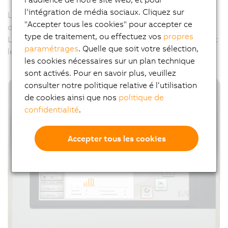
l‘intégration de média sociaux. Cliquez sur
Les écrans à design hygiénique peuvent être adaptés à
"Accepter tous les cookies" pour accepter ce
des exigences spécifiques et individuelles.
type de traitement, ou effectuez vos
propres
Leur aspect exterieur peut être personnalisé en utilisant
paramétrages
. Quelle que soit votre sélection,
le
Panel Designer
de B&R.
les cookies nécessaires sur un plan technique
sont activés. Pour en savoir plus, veuillez
consulter notre politique relative é l‘utilisation
de cookies ainsi que nos
politique de
confidentialité
.
Accepter tous les cookies