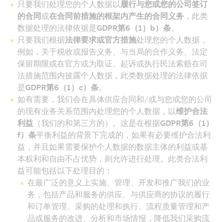
只要我们处理您的个人数据以
履行与您或您的公司签订
的合同
或
在合同前措施的框架内产生的合同义务
，此类
数据处理的法律依据是
GDPR第6（1）b）条
。
只要我们根据
法律要求或官方措施
处理您的个人数据，
例如，关于税收或报告义务、与当局的合作义务、法定
保留期限或在官方或为取证、起诉或执行民法索赔在司
法措施范围内披露个人数据，此类数据处理的法律依据
是
GDPR第6（1）c）条
。
如有需要，我们会在具体供应合同和/或与您或您的公司
的现有业务关系范围内处理您的个人数据，以
维护合法
利益
（我们的和第三方的）。这是在根据
GDPR第6（1）
f）条
平衡利益的背景下完成的，如果有必要维护合法利
益，并且如果需要保护个人数据的数据主体的利益或基
本权利和自由不占优势，则允许进行处理。此类合法利
益可能包括以下处理目的：
在最广泛的意义上实施、管理、开发和推广我们的业
务，包括产品和服务的供应、与供应商的协议的履行
和订单管理、采购的处理和执行、流程质量管理和产
品或服务的改进、分析和市场情报，降低我们采购流