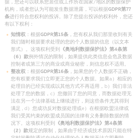
据，您还可以联系您居住或工作所在国家/地区的数据保护
机构，或者您认为可能发生数据泄露，可以根据
GDPR第77
条
进行符合您权利的投诉。除了您提出投诉的权利外，您还
有以下权利：
知情权
：根据
GDPR第15条
，您有权从我们那里收到有关
我们随时根据要求处理的您的个人数据的信息（以文本
形式）。这项权利受到
《奥地利数据保护法》第4条第
（6）款
例外情况的限制，如果提供此类信息会危及数据
控制者或第三方的商业或商业秘密，则信息权不适用。
整改权
：根据
GDPR第16条
，如果您的个人数据不正确，
您有权要求我们立即更正您的个人数据。如果a）相应的
处理目的已经实现或以其他方式不再适用，b）我们非法
处理了您的数据，c）您撤回了您的同意，而数据处理无
法在另一个法律基础上继续进行，则这些条件尤其得到
满足 , d）您成功反对数据处理或e）在根据欧盟法律或
我们受其约束的欧盟成员国的法律有义务删除数据的情
况下。这项权利受到
《奥地利数据保护法》第4条第
（2）款
规定的限制，如果由于经济或技术原因只能在特
定时间删除通过自动化处理的个人数据无法立即删除，