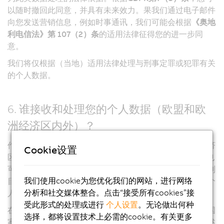
以随时撤回此同意，并具有未来效力。果我们通过电子邮件
向您发送营销信息，例如时事通讯，我们可能会根据
《奥地
利电信法》第 107（2）条
的适用法律征得您的进一步同
意。
我们将仅根据（当地）适用法律处理与刑事定罪或犯罪有关
的个人数据。
6. 谁接收和处理您的个人数据（欧盟和欧
洲经济区内外）？
作为一家全球性公司的一部分，我们与贝加莱以及欧洲经济
Cookie设置
区（EEA）内外的外部服务提供商建立了业务关系，我们也
可能使用它们来处理您的个人数据。我们只会在为下表所列
我们使用cookie为您优化我们的网站，进行网络
目的所必需的情况下与其他贝加莱公司或第三方共享您的个
分析和社交媒体整合。点击“接受所有cookies”接
人数据。
受此形式的处理或进行
个人设置
。无论做出何种
在这方面，您的个人数据也可能会提供给欧洲经济区内外国
选择，都将设置技术上必需的cookie。有关更多
家的贝加莱集团公司，用于上述处理目的。此外，在为上述