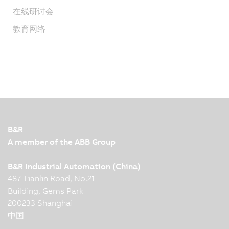
在线研讨会
教育网络
B&R
A member of the ABB Group
B&R Industrial Automation (China)
487 Tianlin Road, No.21
Building, Gems Park
200233 Shanghai
中国