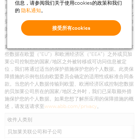
信息，请参阅我们关于使用cookies的政策和我们
目的处理您的个人数据时，我们可能会使用外部服务提供商
的
隐私通知
。
作为数据处理器（例如计算机中心、软件公司和营销自动化
提供商）。它们通常在现有合同关系的框架内与具有约束力
接受所有cookies
的指令一起使用，并且仅在提供服务所需的范围和时间范围
内接收您的个人数据。
如果我们与贝加莱公司或第三方共享您的个人数据，并且这
些数据在欧盟（“EU”）和欧洲经济区（“EEA”）之外或贝加
莱公司控制您的国家/地区之外被转移或可访问信息被定
位，我们将通过适当的保护措施保护您的个人数据。此类保
障措施的示例包括由欧盟委员会确定的适用性或标准合同条
款。当您的个人数据传输到欧盟、欧洲经济区或控制您数据
的贝加莱公司所在的国家/地区之外时，我们已采取额外措
施保护您的个人数据。如果您想了解所应用的保障措施的概
述，请发送请求至
www.abb.com/privacy
。
收件人类别
贝加莱关联公司和子公司