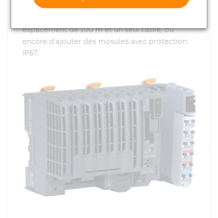
décentralisé qui vous permet, par exemple, de
placer des E/S n'importe où, avec un
espacement de 100 m et un seul câble, ou
encore d'ajouter des mosules avec protection
IP67.