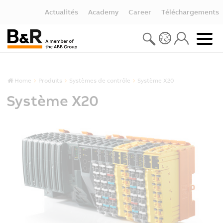
Actualités
Academy
Career
Téléchargements
Home
Produits
Systèmes de contrôle
Système X20
Système X20