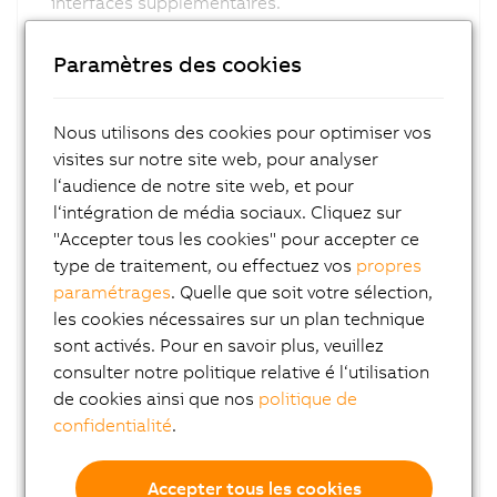
interfaces supplémentaires.
La CPU X20 a été conçu pour un montage sur
Paramètres des cookies
rail dans une armoire électrique. Jusqu'à 250
modules d'E/S X20 - 3000 voies - peuvent être
connectées directement de cette manière. Ceci
Nous utilisons des cookies pour optimiser vos
permet de bénéficier de performances
visites sur notre site web, pour analyser
maximales et des avantages du fond de panier
l‘audience de notre site web, et pour
décentralisé.
l‘intégration de média sociaux. Cliquez sur
"Accepter tous les cookies" pour accepter ce
type de traitement, ou effectuez vos
propres
L'alimentation électrique intégrée à la CPU et
paramétrages
. Quelle que soit votre sélection,
les borniers pour l'alimentation des E/S
les cookies nécessaires sur un plan technique
fournissent la puissance nécessaire, tant pour le
sont activés. Pour en savoir plus, veuillez
fond de panier que pour les
consulter notre politique relative é l‘utilisation
capteurs/actionneurs connectés aux E/S, ce qui
de cookies ainsi que nos
politique de
permet de s'affranchir de tout composant
confidentialité
.
système additionnel. En connectant les E/S
directement à une CPU X20, vous bénéficiez de
tous les avantages du fond de panier
Accepter tous les cookies