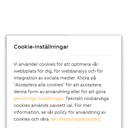
Komponenter och moduler
Cookie-inställningar
Compact-S PLC
Vi använder cookies för att optimera vår
webbplats för dig, för webbanalys och för
System modules for Compact-S PLC
integration av sociala medier. Klicka på
"Acceptera alla cookies" för att acceptera
Embedded PLC
denna form av användning eller för att göra
personliga inställningar
. Tekniskt nödvändiga
X20 PLC
cookies används oavsett val. För mer
information, se vår policy för användning av
X20 Edge
cookies och våra
sekretessmeddelanden
.