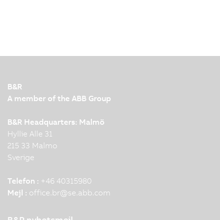
B&R
A member of the ABB Group
B&R Headquarters: Malmö
Hyllie Alle 31
215 33 Malmo
Sverige
Telefon :
+46 40315980
Mejl :
office.br
@
se.abb.com
B&R nyhetsmejl