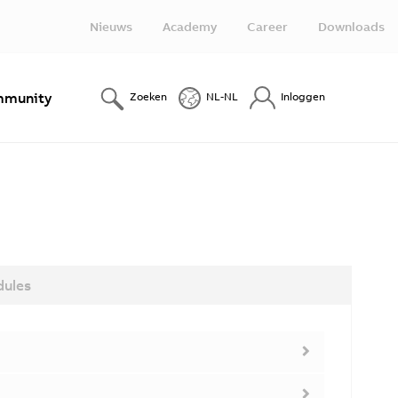
Nieuws
Academy
Career
Downloads
munity
Zoeken
NL-NL
Inloggen
dules