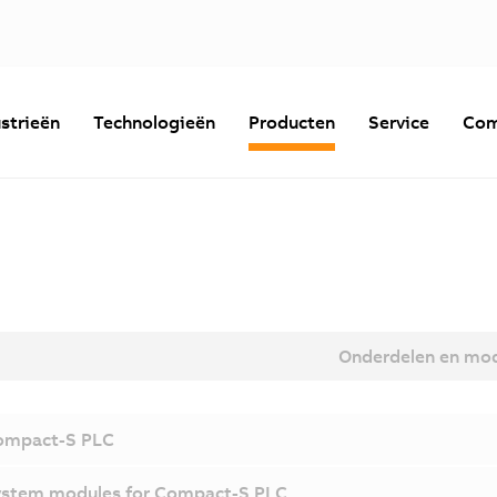
strieën
Technologieën
Producten
Service
Com
Onderdelen en mo
ompact-S PLC
stem modules for Compact-S PLC