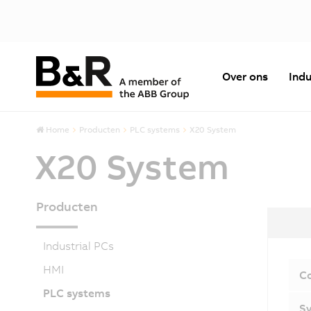
Over ons
Indu
Home
Producten
PLC systems
X20 System
X20 System
Producten
Industrial PCs
HMI
C
PLC systems
Sy