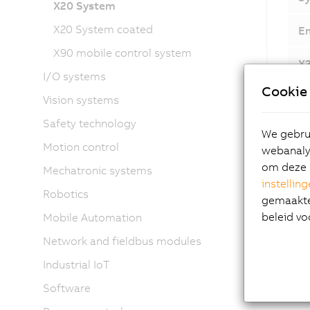
X20 System
X20 System coated
E
X90 mobile control system
X
I/O systems
Cookie 
X
Vision systems
Safety technology
Ac
We gebrui
Motion control
webanalys
om deze 
Mechatronic systems
instellin
Robotics
gemaakte 
beleid vo
Mobile Automation
Network and fieldbus modules
Industrial IoT
Software