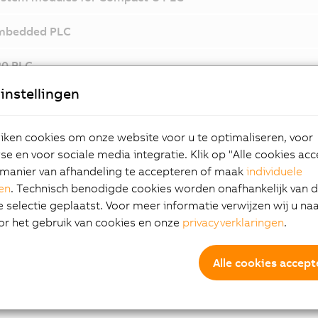
mbedded PLC
20 PLC
instellingen
20 Edge
cessories
ken cookies om onze website voor u te optimaliseren, voor
e en voor sociale media integratie. Klik op "Alle cookies ac
manier van afhandeling te accepteren of maak
individuele
gen
. Technisch benodigde cookies worden onafhankelijk van 
selectie geplaatst. Voor meer informatie verwijzen wij u na
or het gebruik van cookies en onze
privacyverklaringen
.
Alle cookies accept