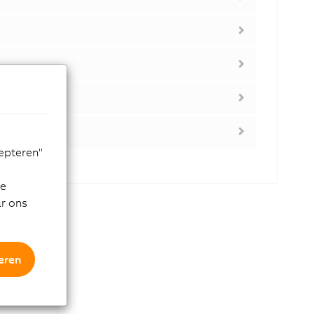
cepteren"
de
ar ons
eren