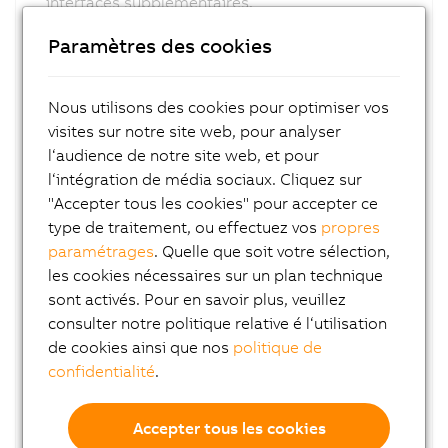
interfaces supplémentaires.
La CPU X20 a été conçu pour un montage sur
Paramètres des cookies
rail dans une armoire électrique. Jusqu'à 250
modules d'E/S X20 - 3000 voies - peuvent être
Nous utilisons des cookies pour optimiser vos
connectées directement de cette manière. Ceci
visites sur notre site web, pour analyser
permet de bénéficier de performances
l‘audience de notre site web, et pour
maximales et des avantages du fond de panier
l‘intégration de média sociaux. Cliquez sur
décentralisé.
"Accepter tous les cookies" pour accepter ce
type de traitement, ou effectuez vos
propres
L'alimentation électrique intégrée à la CPU et
paramétrages
. Quelle que soit votre sélection,
les borniers pour l'alimentation des E/S
les cookies nécessaires sur un plan technique
fournissent la puissance nécessaire, tant pour le
sont activés. Pour en savoir plus, veuillez
fond de panier que pour les
consulter notre politique relative é l‘utilisation
capteurs/actionneurs connectés aux E/S, ce qui
de cookies ainsi que nos
politique de
permet de s'affranchir de tout composant
confidentialité
.
système additionnel. En connectant les E/S
directement à une CPU X20, vous bénéficiez de
Accepter tous les cookies
tous les avantages du fond de panier