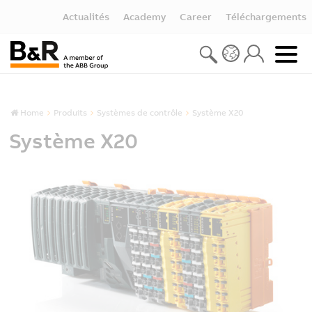
Actualités
Academy
Career
Téléchargements
Home
Produits
Systèmes de contrôle
Système X20
Système X20