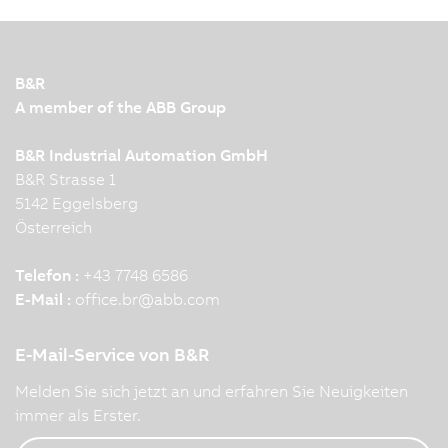
B&R
A member of the ABB Group
B&R Industrial Automation GmbH
B&R Strasse 1
5142 Eggelsberg
Österreich
Telefon :
+43 7748 6586
E-Mail :
office.br
@
abb.com
E-Mail-Service von B&R
Melden Sie sich jetzt an und erfahren Sie Neuigkeiten
immer als Erster.