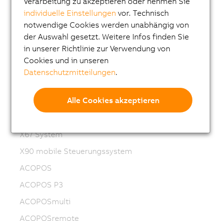
Industrie PCs
Verarbeitung zu akzeptieren oder nehmen Sie
individuelle Einstellungen
vor. Technisch
Visualisieren und Bedienen
notwendige Cookies werden unabhängig von
Steuerungssysteme
der Auswahl gesetzt. Weitere Infos finden Sie
in unserer Richtlinie zur Verwendung von
I/O Systeme
Cookies und in unseren
Vision Systeme
Datenschutzmitteilungen
.
Sicherheitstechnik
Alle Cookies akzeptieren
X20 System
X20 System coated
X67 System
X90 mobile Steuerungssystem
ACOPOS
ACOPOS P3
ACOPOSmulti
ACOPOSremote