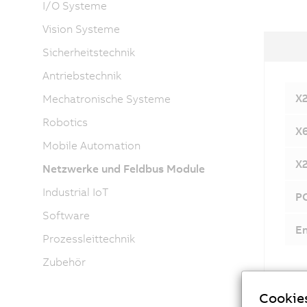
I/O Systeme
Vision Systeme
Sicherheitstechnik
Antriebstechnik
X2
Mechatronische Systeme
Robotics
X6
Mobile Automation
X
Netzwerke und Feldbus Module
Industrial IoT
P
Software
En
Prozessleittechnik
Zubehör
Cookie