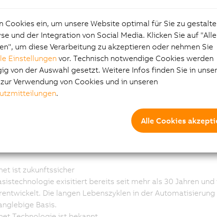
ERLINK: Echtzeit Indust
n Cookies ein, um unsere Website optimal für Sie zu gestalte
ernet ist Realität
e und der Integration von Social Media. Klicken Sie auf "All
en", um diese Verarbeitung zu akzeptieren oder nehmen Sie
lle Einstellungen
vor. Technisch notwendige Cookies werden
thernet?
g von der Auswahl gesetzt. Weitere Infos finden Sie in unse
e zur Verwendung von Cookies und in unseren
ufwand für Entwicklung, Wartung und Lagerhaltung zu vere
utzmitteilungen
.
die Automatiserungsindustrie möglichst alle Ebenen der
munikation und Netzwerktechnik zu vereinheitlichen. Mit de
on erreichten die weit verbreiteten Ethernet Netzwerkstanda
Alle Cookies akzepti
lstandards der IT Welt Kosten- und Verfügbarkeitsvorteile, di
 die Vernetzung von Maschinen und Anlagen auf Feldebene at
net ist zukunftssicher
sistechnologie exisitiert bereits seit mehr als 30 Jahren und 
rentwickelt. Die langen Lebenszyklen in der Automatisierung
langlebige Basis.
net Technologie ist bekannt