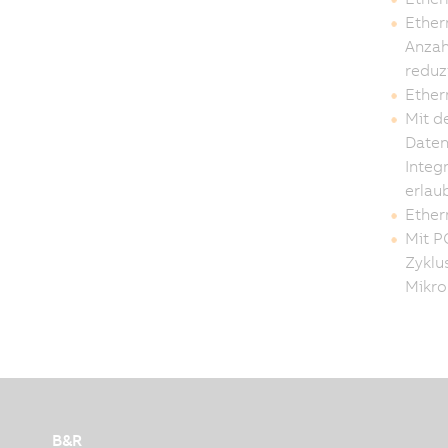
Ether
Anzah
reduz
Ether
Mit d
Daten
Integ
erlaub
Ethern
Mit P
Zyklu
Mikro
B&R