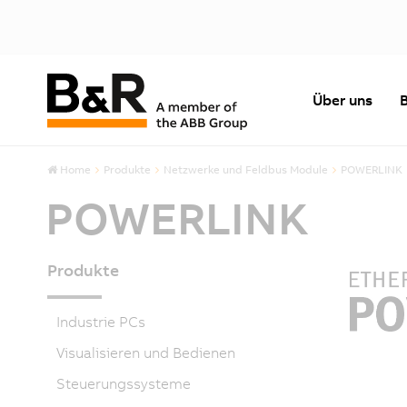
Über uns
Home
Produkte
Netzwerke und Feldbus Module
POWERLINK
POWERLINK
Produkte
Industrie PCs
Visualisieren und Bedienen
Steuerungssysteme