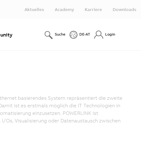
Aktuelles
Academy
Karriere
Downloads
nity
Suche
DE-AT
Login
hernet basierendes System repräsentiert die zweite
amit ist es erstmals möglich die IT Technologien in
tomatisierung einzusetzen. POWERLINK ist
, I/Os, Visualisierung oder Datenaustausch zwischen