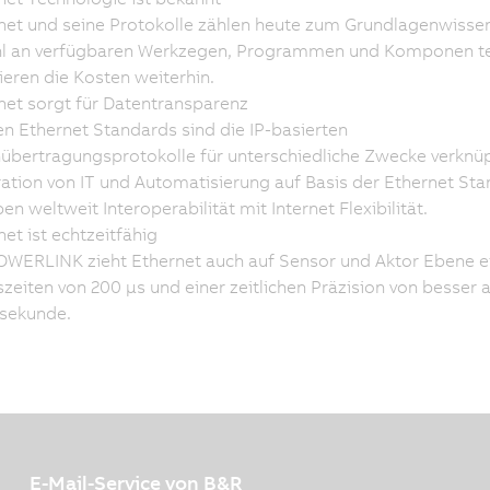
net und seine Protokolle zählen heute zum Grundlagenwissen
l an verfügbaren Werkzegen, Programmen und Komponen t
ieren die Kosten weiterhin.
net sorgt für Datentransparenz
en Ethernet Standards sind die IP-basierten
übertragungsprotokolle für unterschiedliche Zwecke verknüp
ration von IT und Automatisierung auf Basis der Ethernet St
en weltweit Interoperabilität mit Internet Flexibilität.
et ist echtzeitfähig
OWERLINK zieht Ethernet auch auf Sensor und Aktor Ebene ei
szeiten von 200 µs und einer zeitlichen Präzision von besser a
sekunde.
E-Mail-Service von B&R