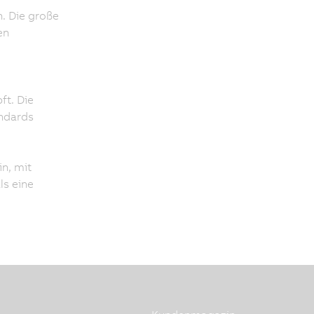
. Die große
en
ft. Die
andards
n, mit
ls eine