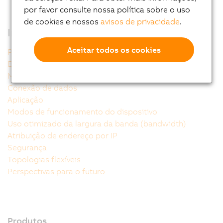
por favor consulte nossa política sobre o uso
de cookies e nossos
avisos de privacidade
.
Informações adicionais
Aceitar todos os cookies
POWERLINK - A tecnologia
Estrutura de rede
Modelo de referência
Conexão de dados
Aplicação
Modos de funcionamento do dispositivo
Uso otimizado da largura da banda (bandwidth)
Atribuição de endereço por IP
Segurança
Topologias flexíveis
Perspectivas para o futuro
Produtos