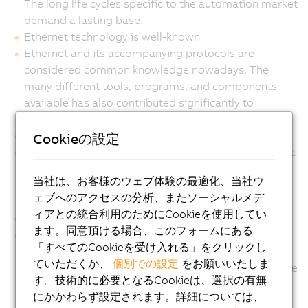
The long life cycles specific to the automation market
demand a lasting base.
Ethernet technology is well-known
Ethernet and its accompanying protocols are
considered common knowledge nowadays. The
many different tools, programs, and components
available has also contributed significantly to
reduced costs.
Ethernet provides transparency
Cookieの設定
The Ethernet standards bring together IP-based data
transfer protocols for diverse purposes. The
当社は、お客様のウェブ体験の最適化、当社ウ
integration of IT and automation by using Ethernet
ェブへのアクセスの分析、またソーシャルメデ
gives you real interoperability with Internet flexibility.
ィアとの統合利用のためにCookieを使用してい
Ethernet is real-time capable
ます。同意頂ける場合、このフォームにある
With POWERLINK, Ethernet is taken down to the
「すべてのCookieを受け入れる」をクリックし
sensor and actuator level, with cycle times down to
ていただくか、
個別での設定
をお願いいたしま
200 µs and ultra-precise timing precision down to the
す。技術的に必要となるCookieは、選択の有無
microsecond.
にかかわらず設定されます。詳細については、