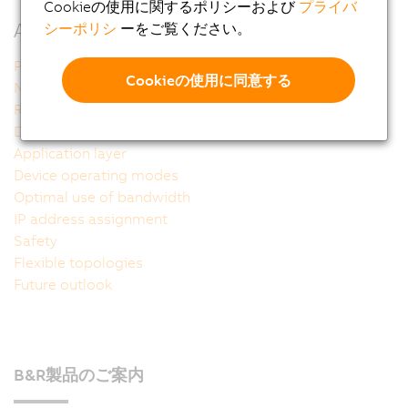
Cookieの使用に関するポリシーおよび
プライバ
Additional information
シーポリシ
ーをご覧ください。
POWERLINK - The technology
Cookieの使用に同意する
Network structure
Reference model
Data link layer
Application layer
Device operating modes
Optimal use of bandwidth
IP address assignment
Safety
Flexible topologies
Future outlook
B&R製品のご案内