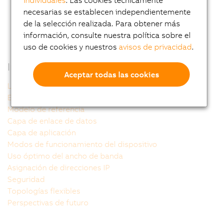
hasta 200 microsegundos y una precisión de
necesarias se establecen independientemente
temporización dentro del orden de los
de la selección realizada. Para obtener más
microsegundos.
información, consulte nuestra política sobre el
uso de cookies y nuestros
avisos de privacidad
.
Información adicional
Aceptar todas las cookies
La tecnología POWERLINK
Estructura de red
Modelo de referencia
Capa de enlace de datos
Capa de aplicación
Modos de funcionamiento del dispositivo
Uso óptimo del ancho de banda
Asignación de direcciones IP
Seguridad
Topologías flexibles
Perspectivas de futuro