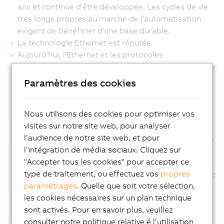
ans et continue d'être développée. Les cycles de vie
très longs propres au marché de l'automatisation
exigent de bénéficier d'une base durable.
La technologie Ethernet est réputée
Aujourd'hui, l'Ethernet et les protocoles
correspondants sont considérés comme une base de
connaissances commune. Les nombreux outils,
Paramètres des cookies
programmes et composants différents disponibles
ont eux aussi permis de réduire les coûts de manière
Nous utilisons des cookies pour optimiser vos
significative.
visites sur notre site web, pour analyser
L'Ethernet apporte de la transparence
l‘audience de notre site web, et pour
Les standards Ethernet réunissent des protocoles de
l‘intégration de média sociaux. Cliquez sur
transfert de données basés sur IP dans divers buts.
"Accepter tous les cookies" pour accepter ce
L'intégration de l'IT et de l'automatisation à l'aide
type de traitement, ou effectuez vos
propres
d'Ethernet apporte une véritable interopérabilité avec
paramétrages
. Quelle que soit votre sélection,
la flexibilité d'Internet.
les cookies nécessaires sur un plan technique
L'Ethernet possède des capacités temps réel
sont activés. Pour en savoir plus, veuillez
Avec POWERLINK, l'Ethernet est exploité jusqu'au
consulter notre politique relative é l‘utilisation
niveau des capteurs et des actionneurs, avec des