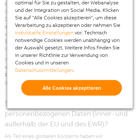
optimal für Sie zu gestalten, der Webanalyse
konkrete Anfrage Ihrerseits oder einer bestehenden
und der Integration von Social Media. Klicken
Geschäftsbeziehung zu Ihnen zum Zwecke des
Sie auf "Alle Cookies akzeptieren", um diese
Direktmarketings auf der Grundlage Ihrer Einwilligung
Verarbeitung zu akzeptieren oder nehmen Sie
als Rechtsgrundlage für eine solche Datenverarbeitung
individuelle Einstellungen
vor. Technisch
verarbeiten. Selbstverständlich können Sie diese
notwendige Cookies werden unabhängig von
Einwilligung gemäß
Art. 7 Abs. 3 DSGVO
jederzeit mit
der Auswahl gesetzt. Weitere Infos finden Sie
Wirkung für die Zukunft widerrufen.
in unserer Richtlinie zur Verwendung von
Wenn und soweit wir Ihnen Marketinginformationen per
Cookies und in unseren
elektronischer Post zusenden, benötigen wir gemäß
§
Datenschutzmitteilungen
.
107 (2) Telekommunikationsgesetz (TKG)
gegebenenfalls auch Ihre weitere Zustimmung.
Alle Cookies akzeptieren
5. Wer erhält und verarbeitet Ihre
personenbezogenen Daten (inner- und
außerhalb der EU und des EWR)?
Als Teil eines globalen Konzerns haben wir