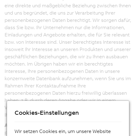
eine direkte und maßgebliche Beziehung zwischen Ihnen
und uns begründet, die uns zur Verarbeitung Ihrer
personenbezogenen Daten berechtigt. Wir sorgen dafür,
dass Sie bzw. Ihr Unternehmen nur die Informationen,
Einladungen und Angebote erhalten, die für Sie relevant
bzw. von Interesse sind. Unser berechtigtes Interesse ist
insoweit Ihr Interesse an unseren Produkten und unserer
geschäftlichen Beziehungen, die wir zu Ihnen ausbauen
möchten. Im Übrigen haben wir ein berechtigtes
Interesse, Ihre personenbezogenen Daten in unsere
konzernweite Datenbank aufzunehmen, wenn Sie uns im
Rahmen Ihrer Kontaktaufnahme Ihre
personenbezogenen Daten hierzu freiwillig überlassen
haben, z.B. durch deren Angabe oder wir in einem
Vertragsverhältnis bzw. einer Geschäftsverbindung mit
Cookies-Einstellungen
Ihnen stehen.
Art. 6 Abs. 1 lit. a) DSGVO
, wenn und soweit wir Ihre
Wir setzen Cookies ein, um unsere Website
personenbezogenen Daten in Ausnahmefällen ohne