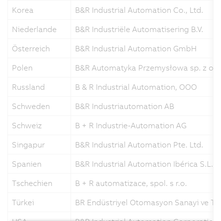
Korea
B&R Industrial Automation Co., Ltd.
Niederlande
B&R Industriële Automatisering B.V.
Österreich
B&R Industrial Automation GmbH
Polen
B&R Automatyka Przemysłowa sp. z o.o
Russland
B & R Industrial Automation, OOO
Schweden
B&R Industriautomation AB
Schweiz
B + R Industrie-Automation AG
Singapur
B&R Industrial Automation Pte. Ltd.
Spanien
B&R Industrial Automation Ibérica S.L.U.
Tschechien
B + R automatizace, spol. s r.o.
Türkei
BR Endüstriyel Otomasyon Sanayi ve Tica