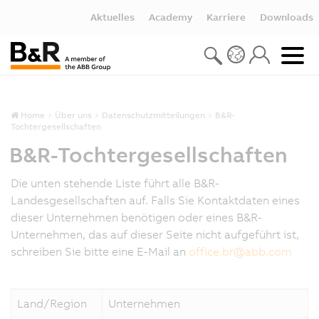
Aktuelles
Academy
Karriere
Downloads
Home
Über uns
Datenschutzmitteilungen
B&R-
Tochtergesellschaften
B&R-Tochtergesellschaften
Die unten stehende Liste führt alle B&R-
Landesgesellschaften auf. Falls Sie Kontaktdaten eines
dieser Unternehmen benötigen oder eines B&R-
Unternehmen, das auf dieser Seite nicht aufgeführt ist,
schreiben Sie bitte eine E-Mail an
office.br
@
abb.com
Land/Region
Unternehmen