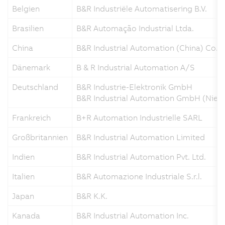
Belgien
B&R Industriële Automatisering B.V.
Brasilien
B&R Automação Industrial Ltda.
China
B&R Industrial Automation (China) Co., 
Dänemark
B & R Industrial Automation A/S
Deutschland
B&R Industrie-Elektronik GmbH
B&R Industrial Automation GmbH (Niede
Frankreich
B+R Automation Industrielle SARL
Großbritannien
B&R Industrial Automation Limited
Indien
B&R Industrial Automation Pvt. Ltd.
Italien
B&R Automazione Industriale S.r.l.
Japan
B&R K.K.
Kanada
B&R Industrial Automation Inc.