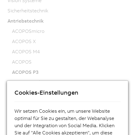
Vision Systeme
Sicherheitstechnik
Antriebstechnik
ACOPOSmicro
ACOPOS X
ACOPOS M4
ACOPOS
ACOPOS P3
ACOPOSmulti
Cookies-Einstellungen
ACOPOSremote
ACOPOSmotor
Wir setzen Cookies ein, um unsere Website
Frequenzumrichter (VFD)
optimal für Sie zu gestalten, der Webanalyse
Synchronmotoren 8LS-4
und der Integration von Social Media. Klicken
Sie auf "Alle Cookies akzeptieren", um diese
Synchronmotoren 8MS-4