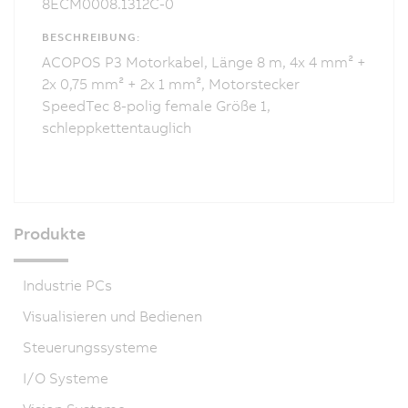
8ECM0008.1312C-0
BESCHREIBUNG:
ACOPOS P3 Motorkabel, Länge 8 m, 4x 4 mm² +
2x 0,75 mm² + 2x 1 mm², Motorstecker
SpeedTec 8-polig female Größe 1,
schleppkettentauglich
Produkte
Industrie PCs
Visualisieren und Bedienen
Steuerungssysteme
I/O Systeme