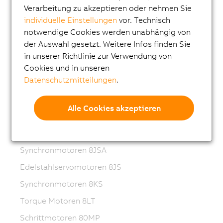
Verarbeitung zu akzeptieren oder nehmen Sie
ACOPOSmotor Compact
individuelle Einstellungen
vor. Technisch
Servomotoren 8WSA
notwendige Cookies werden unabhängig von
der Auswahl gesetzt. Weitere Infos finden Sie
Getriebemotoren 8WSB
in unserer Richtlinie zur Verwendung von
Synchronmotoren 8LVA
Cookies und in unseren
Datenschutzmitteilungen
.
Getriebemotoren 8LVB
Synchronmotoren 8LWA
Alle Cookies akzeptieren
Synchronmotoren 8LS
Synchronmotoren 8LSN
Synchronmotoren 8JSA
Edelstahlservomotoren 8JS
Synchronmotoren 8KS
Torque Motoren 8LT
Schrittmotoren 80MP