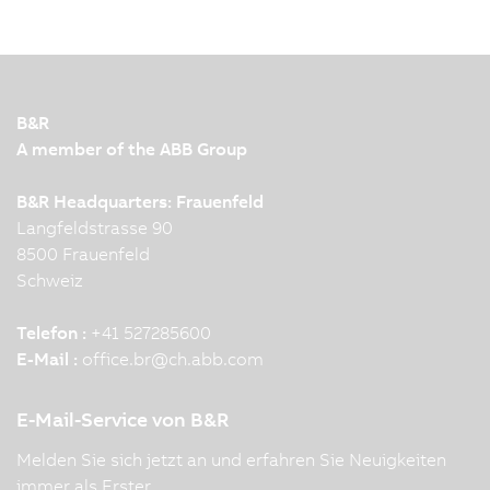
B&R
A member of the ABB Group
B&R Headquarters: Frauenfeld
Langfeldstrasse 90
8500 Frauenfeld
Schweiz
Telefon :
+41 527285600
E-Mail :
office.br
@
ch.abb.com
E-Mail-Service von B&R
Melden Sie sich jetzt an und erfahren Sie Neuigkeiten
immer als Erster.