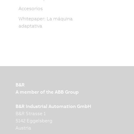
Accesorios
Whitepaper: La máquina
adaptativa
B&R
A member of the ABB Group
B&R Industrial Automation GmbH
B&R Strasse 1
5142 Eggelsberg
Austria