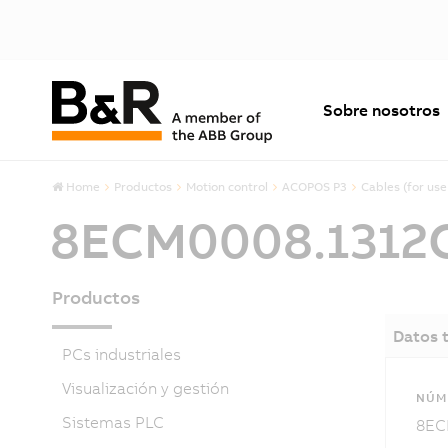
Sobre nosotros
Home
Productos
Motion control
ACOPOS P3
Cables (for use
8ECM0008.1312
Productos
Datos 
PCs industriales
Visualización y gestión
NÚME
Sistemas PLC
8EC