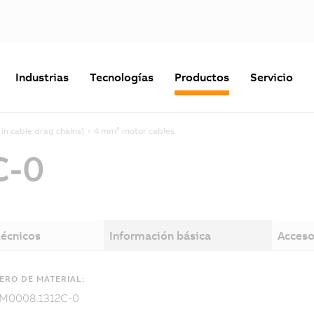
Industrias
Tecnologías
Productos
Servicio
 in cable drag chains)
4 mm² motor cables
C-0
técnicos
Información básica
Acceso
RO DE MATERIAL:
M0008.1312C-0