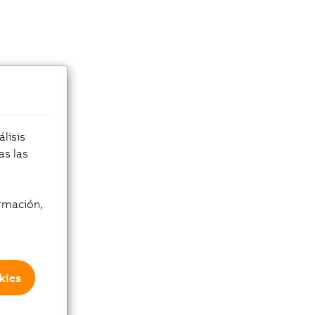
lisis
as las
rmación,
kies