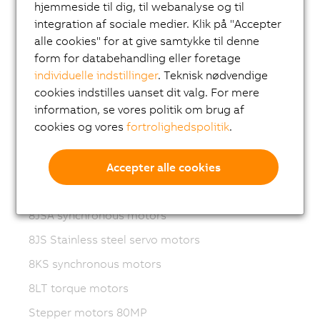
hjemmeside til dig, til webanalyse og til
ACOPOSmotor Compact
integration af sociale medier. Klik på "Accepter
alle cookies" for at give samtykke til denne
8WSA servo motors
form for databehandling eller foretage
8WSB gear motors
individuelle indstillinger
. Teknisk nødvendige
cookies indstilles uanset dit valg. For mere
8LVA synchronous motors
information, se vores politik om brug af
8LVB gear motors
cookies og vores
fortrolighedspolitik
.
8LWA synchronous motors
8LS synchronous motors
Accepter alle cookies
8LSN synchronous motors
8JSA synchronous motors
8JS Stainless steel servo motors
8KS synchronous motors
8LT torque motors
Stepper motors 80MP