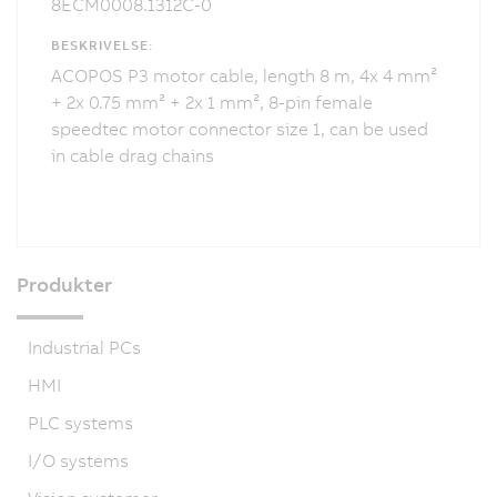
8ECM0008.1312C-0
BESKRIVELSE:
ACOPOS P3 motor cable, length 8 m, 4x 4 mm²
+ 2x 0.75 mm² + 2x 1 mm², 8-pin female
speedtec motor connector size 1, can be used
in cable drag chains
Produkter
Industrial PCs
HMI
PLC systems
I/O systems