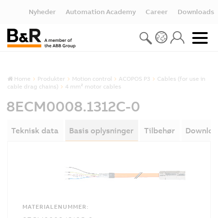
Nyheder
Automation Academy
Career
Downloads
Home
Produkter
Motion control
ACOPOS P3
Cables (for use in
cable drag chains)
4 mm² motor cables
8ECM0008.1312C-0
Teknisk data
Basis oplysninger
Tilbehør
Downloa
MATERIALENUMMER: