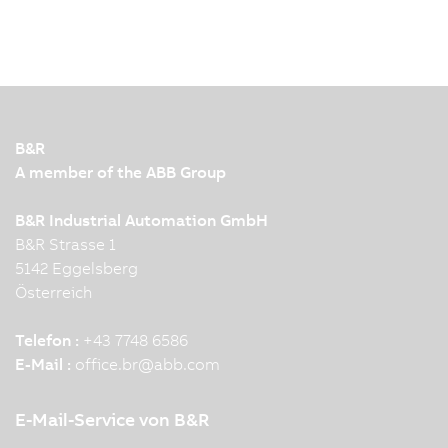
B&R
A member of the ABB Group
B&R Industrial Automation GmbH
B&R Strasse 1
5142 Eggelsberg
Österreich
Telefon :
+43 7748 6586
E-Mail :
office.br
@
abb.com
E-Mail-Service von B&R