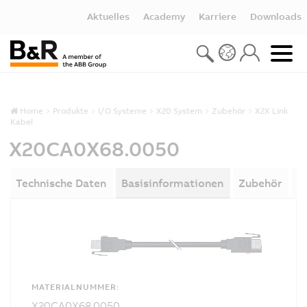
Aktuelles
Academy
Karriere
Downloads
Home
Produkte
I/O Systeme
X20 System
Zubehör
X2X Link
Kabel
X20CA0X68.0050
Technische Daten
Basisinformationen
Zubehör
D
MATERIALNUMMER:
X20CA0X68.0050