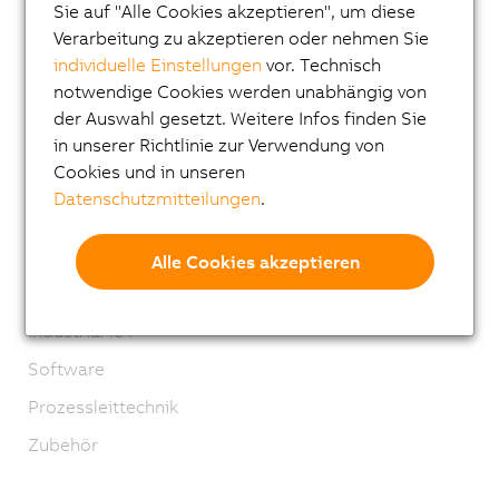
Sie auf "Alle Cookies akzeptieren", um diese
XV System
Verarbeitung zu akzeptieren oder nehmen Sie
individuelle Einstellungen
vor. Technisch
Vision Systeme
notwendige Cookies werden unabhängig von
Sicherheitstechnik
der Auswahl gesetzt. Weitere Infos finden Sie
Antriebstechnik
in unserer Richtlinie zur Verwendung von
Cookies und in unseren
Mechatronische Systeme
Datenschutzmitteilungen
.
Robotics
Mobile Automation
Alle Cookies akzeptieren
Netzwerke und Feldbus Module
Industrial IoT
Software
Prozessleittechnik
Zubehör