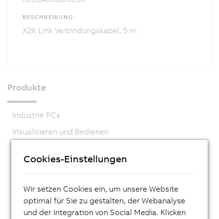
BESCHREIBUNG:
X2X Link Verbindungskabel, 5 m
Produkte
Industrie PCs
Visualisieren und Bedienen
Steuerungssysteme
Cookies-Einstellungen
I/O Systeme
X20 System
Wir setzen Cookies ein, um unsere Website
X20 System coated
optimal für Sie zu gestalten, der Webanalyse
und der Integration von Social Media. Klicken
X67 System