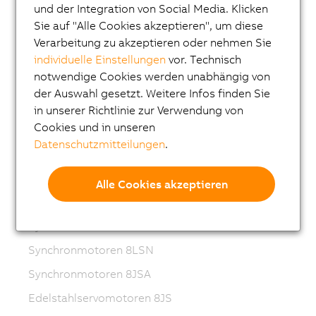
und der Integration von Social Media. Klicken
Frequenzumrichter (VFD)
Sie auf "Alle Cookies akzeptieren", um diese
Synchronmotoren 8LS-4
Verarbeitung zu akzeptieren oder nehmen Sie
Synchronmotoren 8MS-4
individuelle Einstellungen
vor. Technisch
notwendige Cookies werden unabhängig von
ACOPOSmotor Compact
der Auswahl gesetzt. Weitere Infos finden Sie
Servomotoren 8WSA
in unserer Richtlinie zur Verwendung von
Cookies und in unseren
Getriebemotoren 8WSB
Datenschutzmitteilungen
.
Synchronmotoren 8LVA
Getriebemotoren 8LVB
Alle Cookies akzeptieren
Synchronmotoren 8LWA
Synchronmotoren 8LS
Synchronmotoren 8LSN
Synchronmotoren 8JSA
Edelstahlservomotoren 8JS