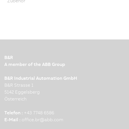
Zubehör
B&R
A member of the ABB Group
B&R Industrial Automation GmbH
B&R Strasse 1
5142 Eggelsberg
Österreich
Telefon :
+43 7748 6586
E-Mail :
office.br
@
abb.com