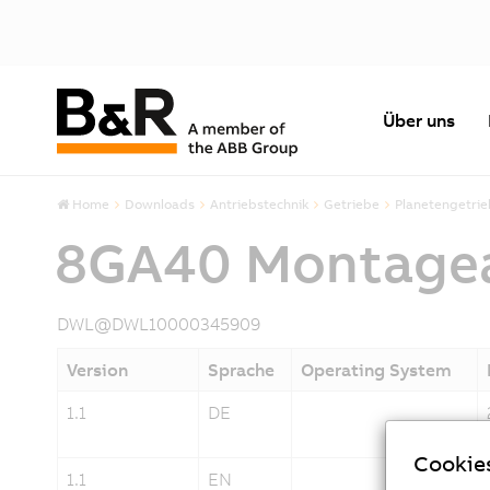
Über uns
Home
Downloads
Antriebstechnik
Getriebe
Planetengetri
8GA40 Montagea
DWL@DWL10000345909
Version
Sprache
Operating System
1.1
DE
Cookie
1.1
EN