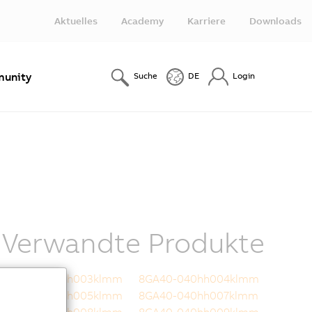
Aktuelles
Academy
Karriere
Downloads
unity
Suche
DE
Login
Verwandte Produkte
8GA40-040hh003klmm
8GA40-040hh004klmm
8GA40-040hh005klmm
8GA40-040hh007klmm