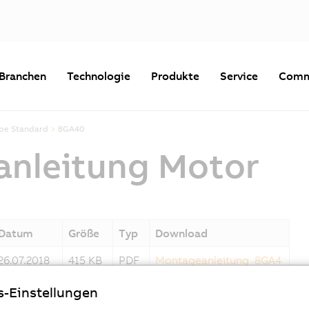
Branchen
Technologie
Produkte
Service
Comm
ebe Standard
8GA40
nleitung Motor
Datum
Größe
Typ
Download
26.07.2018
415 KB
PDF
Montageanleitung_8GA4
0__2018-07-19.pdf
s-Einstellungen
26.07.2018
415 KB
PDF
Montageanleitung_8GA4