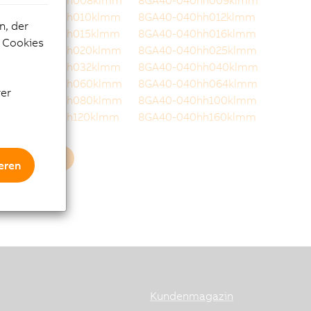
8GA40-040hh008klmm
8GA40-040hh009klmm
8GA40-040hh010klmm
8GA40-040hh012klmm
n, der
8GA40-040hh015klmm
8GA40-040hh016klmm
e Cookies
8GA40-040hh020klmm
8GA40-040hh025klmm
8GA40-040hh032klmm
8GA40-040hh040klmm
8GA40-040hh060klmm
8GA40-040hh064klmm
rer
8GA40-040hh080klmm
8GA40-040hh100klmm
8GA40-040hh120klmm
8GA40-040hh160klmm
Mehr laden
eren
Kundenmagazin