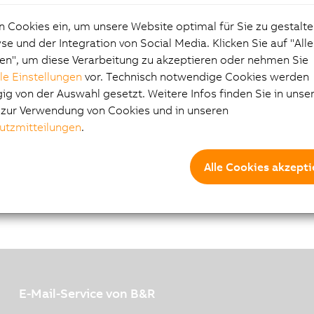
0__2018-07-19.pdf
n Cookies ein, um unsere Website optimal für Sie zu gestalte
e und der Integration von Social Media. Klicken Sie auf "All
en", um diese Verarbeitung zu akzeptieren oder nehmen Sie
Datum
Größe
Typ
Download
lle Einstellungen
vor. Technisch notwendige Cookies werden
16.04.2015
86 KB
PDF
Montageanleitung_8GA4
g von der Auswahl gesetzt. Weitere Infos finden Sie in unse
0_V1.0.pdf
e zur Verwendung von Cookies und in unseren
utzmitteilungen
.
16.04.2015
86 KB
PDF
Montageanleitung_8GA4
0_V1.0.pdf
Alle Cookies akzepti
E-Mail-Service von B&R