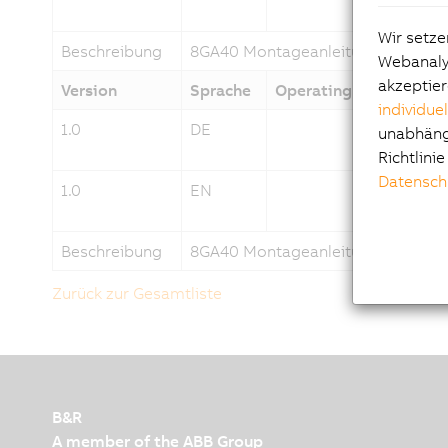
Wir setze
Beschreibung
8GA40 Montageanleitung Motor
Webanalys
akzeptier
Version
Sprache
Operating System
individue
1.0
DE
unabhängi
Richtlini
Datensch
1.0
EN
Beschreibung
8GA40 Montageanleitung Motor
Zurück zur Gesamtliste
B&R
A member of the ABB Group