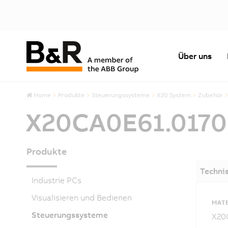
Über uns
Home
Produkte
Steuerungssysteme
X20 System
Zubehör
X20CA0E61.017
Produkte
Techni
Industrie PCs
Visualisieren und Bedienen
MAT
Steuerungssysteme
X20