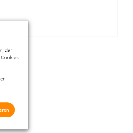
n, der
e Cookies
rer
eren