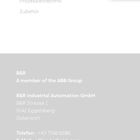
Prozessleittechnik
Zubehör
B&R
A member of the ABB Group
B&R Industrial Automation GmbH
B&R Strasse 1
5142 Eggelsberg
Österreich
Telefon :
+43 7748 6586