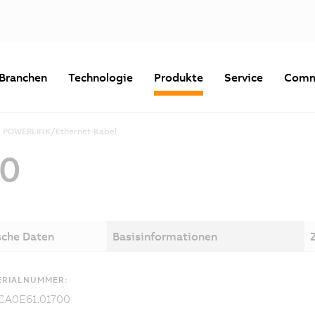
Branchen
Technologie
Produkte
Service
Comm
POWERLINK/Ethernet-Kabel
00
sche Daten
Basisinformationen
ERIALNUMMER:
CA0E61.01700