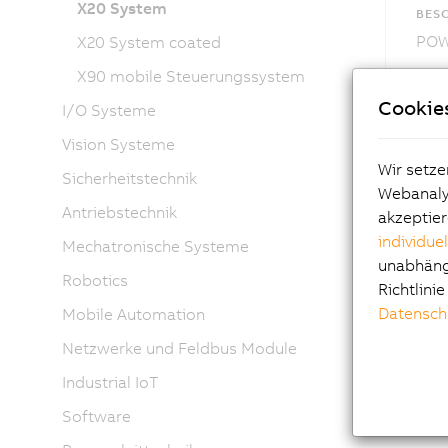
X20 System
BES
POWE
X20 System coated
X90 mobile Steuerungssystem
Cookie
I/O Systeme
Vision Systeme
Wir setze
Sicherheitstechnik
Webanalys
Antriebstechnik
akzeptier
individue
Mechatronische Systeme
unabhängi
Robotics
Richtlini
Datensch
Mobile Automation
Netzwerke und Feldbus Module
Industrial IoT
Software