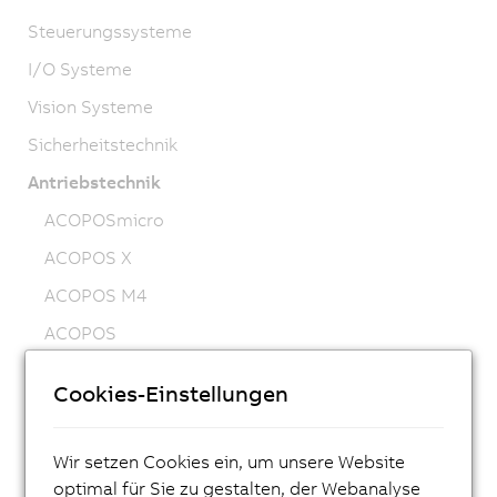
Steuerungssysteme
I/O Systeme
Vision Systeme
Sicherheitstechnik
Antriebstechnik
ACOPOSmicro
ACOPOS X
ACOPOS M4
ACOPOS
ACOPOS P3
Cookies-Einstellungen
ACOPOSmulti
ACOPOSremote
Wir setzen Cookies ein, um unsere Website
ACOPOSmotor
optimal für Sie zu gestalten, der Webanalyse