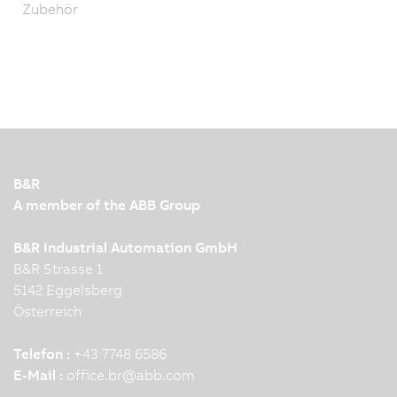
Zubehör
B&R
A member of the ABB Group
B&R Industrial Automation GmbH
B&R Strasse 1
5142 Eggelsberg
Österreich
Telefon :
+43 7748 6586
E-Mail :
office.br
@
abb.com