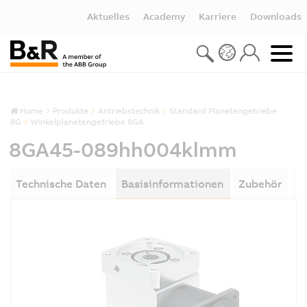
Aktuelles
Academy
Karriere
Downloads
Home
Produkte
Antriebstechnik
Standard Planetengetriebe
8G
Winkelplanetengetriebe 8GA
8GA45-089hh004klmm
Technische Daten
Basisinformationen
Zubehör
D