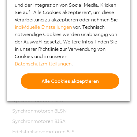
und der Integration von Social Media. Klicken
Frequenzumrichter (VFD)
Sie auf "Alle Cookies akzeptieren", um diese
Synchronmotoren 8LS-4
Verarbeitung zu akzeptieren oder nehmen Sie
individuelle Einstellungen
vor. Technisch
Synchronmotoren 8MS-4
notwendige Cookies werden unabhängig von
ACOPOSmotor Compact
der Auswahl gesetzt. Weitere Infos finden Sie
Servomotoren 8WSA
in unserer Richtlinie zur Verwendung von
Cookies und in unseren
Getriebemotoren 8WSB
Datenschutzmitteilungen
.
Synchronmotoren 8LVA
Getriebemotoren 8LVB
Alle Cookies akzeptieren
Synchronmotoren 8LWA
Synchronmotoren 8LS
Synchronmotoren 8LSN
Synchronmotoren 8JSA
Edelstahlservomotoren 8JS