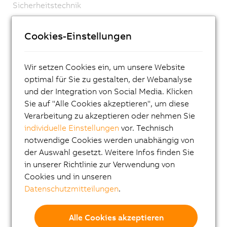
Sicherheitstechnik
Antriebstechnik
Cookies-Einstellungen
ACOPOSmicro
ACOPOS X
Wir setzen Cookies ein, um unsere Website
ACOPOS M4
optimal für Sie zu gestalten, der Webanalyse
und der Integration von Social Media. Klicken
ACOPOS
Sie auf "Alle Cookies akzeptieren", um diese
ACOPOS P3
Verarbeitung zu akzeptieren oder nehmen Sie
ACOPOSmulti
individuelle Einstellungen
vor. Technisch
notwendige Cookies werden unabhängig von
ACOPOSremote
der Auswahl gesetzt. Weitere Infos finden Sie
ACOPOSmotor
in unserer Richtlinie zur Verwendung von
Cookies und in unseren
Frequenzumrichter (VFD)
Datenschutzmitteilungen
.
Synchronmotoren 8LS-4
Synchronmotoren 8MS-4
Alle Cookies akzeptieren