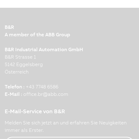
B&R
A member of the ABB Group
B&R Industrial Automation GmbH
B&R Strasse 1
5142 Eggelsberg
Österreich
Telefon :
+43 7748 6586
E-Mail :
office.br
@
abb.com
E-Mail-Service von B&R
Melden Sie sich jetzt an und erfahren Sie Neuigkeiten
immer als Erster.