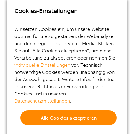
ACOPOSmicro
Cookies-Einstellungen
ACOPOS X
ACOPOS M4
Wir setzen Cookies ein, um unsere Website
ACOPOS
optimal für Sie zu gestalten, der Webanalyse
ACOPOS P3
und der Integration von Social Media. Klicken
Sie auf "Alle Cookies akzeptieren", um diese
ACOPOSmulti
Verarbeitung zu akzeptieren oder nehmen Sie
ACOPOSremote
individuelle Einstellungen
vor. Technisch
notwendige Cookies werden unabhängig von
ACOPOSmotor
der Auswahl gesetzt. Weitere Infos finden Sie
Frequenzumrichter (VFD)
in unserer Richtlinie zur Verwendung von
Cookies und in unseren
Synchronmotoren 8LS-4
Datenschutzmitteilungen
.
Synchronmotoren 8MS-4
ACOPOSmotor Compact
Alle Cookies akzeptieren
Servomotoren 8WSA