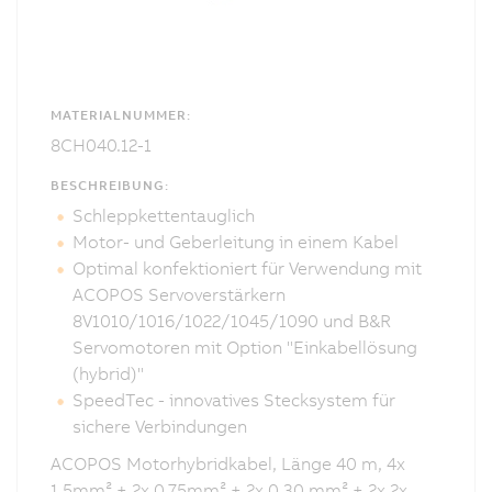
MATERIALNUMMER:
8CH040.12-1
BESCHREIBUNG:
Schleppkettentauglich
Motor- und Geberleitung in einem Kabel
Optimal konfektioniert für Verwendung mit
ACOPOS Servoverstärkern
8V1010/1016/1022/1045/1090 und B&R
Servomotoren mit Option "Einkabellösung
(hybrid)"
SpeedTec - innovatives Stecksystem für
sichere Verbindungen
ACOPOS Motorhybridkabel, Länge 40 m, 4x
1,5mm² + 2x 0,75mm² + 2x 0,30 mm² + 2x 2x