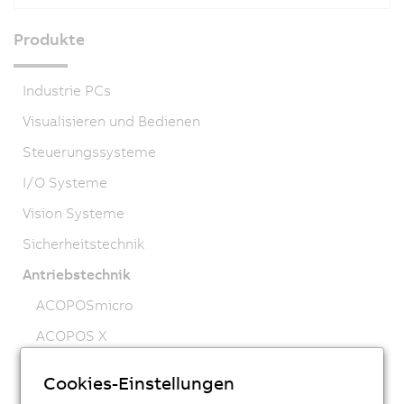
Produkte
Industrie PCs
Visualisieren und Bedienen
Steuerungssysteme
I/O Systeme
Vision Systeme
Sicherheitstechnik
Antriebstechnik
ACOPOSmicro
ACOPOS X
ACOPOS M4
Cookies-Einstellungen
ACOPOS