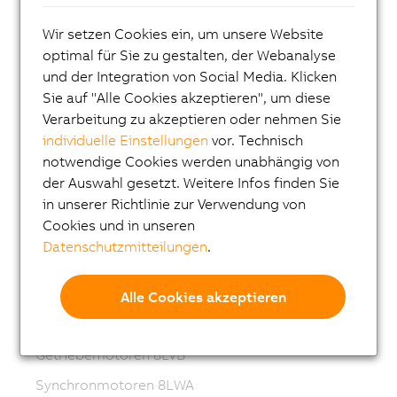
ACOPOS P3
Wir setzen Cookies ein, um unsere Website
ACOPOSmulti
optimal für Sie zu gestalten, der Webanalyse
und der Integration von Social Media. Klicken
ACOPOSremote
Sie auf "Alle Cookies akzeptieren", um diese
ACOPOSmotor
Verarbeitung zu akzeptieren oder nehmen Sie
individuelle Einstellungen
vor. Technisch
Frequenzumrichter (VFD)
notwendige Cookies werden unabhängig von
Synchronmotoren 8LS-4
der Auswahl gesetzt. Weitere Infos finden Sie
in unserer Richtlinie zur Verwendung von
Synchronmotoren 8MS-4
Cookies und in unseren
ACOPOSmotor Compact
Datenschutzmitteilungen
.
Servomotoren 8WSA
Getriebemotoren 8WSB
Alle Cookies akzeptieren
Synchronmotoren 8LVA
Getriebemotoren 8LVB
Synchronmotoren 8LWA