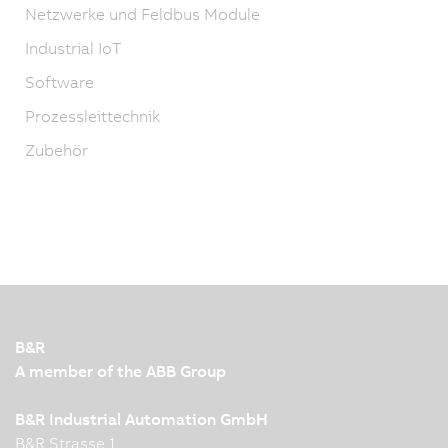
Netzwerke und Feldbus Module
Industrial IoT
Software
Prozessleittechnik
Zubehör
B&R
A member of the ABB Group
B&R Industrial Automation GmbH
B&R Strasse 1