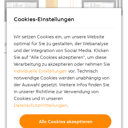
Cookies-Einstellungen
Wir setzen Cookies ein, um unsere Website
optimal für Sie zu gestalten, der Webanalyse
Produkte
und der Integration von Social Media. Klicken
Sie auf "Alle Cookies akzeptieren", um diese
Industrie PCs
Verarbeitung zu akzeptieren oder nehmen Sie
Automation PC 50A
individuelle Einstellungen
vor. Technisch
notwendige Cookies werden unabhängig von
Automation PC 4100
der Auswahl gesetzt. Weitere Infos finden Sie
Automation PC 3200
in unserer Richtlinie zur Verwendung von
Cookies und in unseren
Automation PC 3100
Datenschutzmitteilungen
.
Automation PC 3100 mobile
Automation PC 2300
Alle Cookies akzeptieren