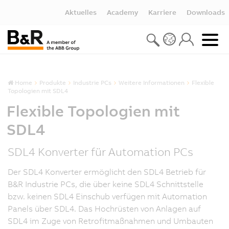
Aktuelles
Academy
Karriere
Downloads
Home
Produkte
Industrie PCs
Weitere Informationen
Flexible
Topologien mit SDL4
Flexible Topologien mit
SDL4
SDL4 Konverter für Automation PCs
Der SDL4 Konverter ermöglicht den SDL4 Betrieb für
B&R Industrie PCs, die über keine SDL4 Schnittstelle
bzw. keinen SDL4 Einschub verfügen mit Automation
Panels über SDL4. Das Hochrüsten von Anlagen auf
SDL4 im Zuge von Retrofitmaßnahmen und Umbauten