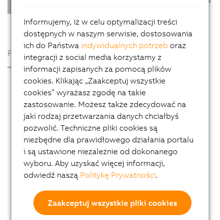
Informujemy, iż w celu optymalizacji treści
dostępnych w naszym serwisie, dostosowania
ich do Państwa
indywidualnych potrzeb
oraz
Produkty
integracji z social media korzystamy z
informacji zapisanych za pomocą plików
cookies. Klikając „Zaakceptuj wszystkie
Industrial PCs
cookies” wyrażasz zgodę na takie
Automation PC 50A
zastosowanie. Możesz także zdecydować na
Automation PC 4100
jaki rodzaj przetwarzania danych chciałbyś
pozwolić. Techniczne pliki cookies są
Automation PC 3200
niezbędne dla prawidłowego działania portalu
Automation PC 3100
i są ustawione niezależnie od dokonanego
wyboru. Aby uzyskać więcej informacji,
Automation PC 3100 mobile
odwiedź naszą
Politykę Prywatności
.
Automation PC 2300
Automation PC 2200
Zaakceptuj wszystkie pliki cookies
Automation PC 2100