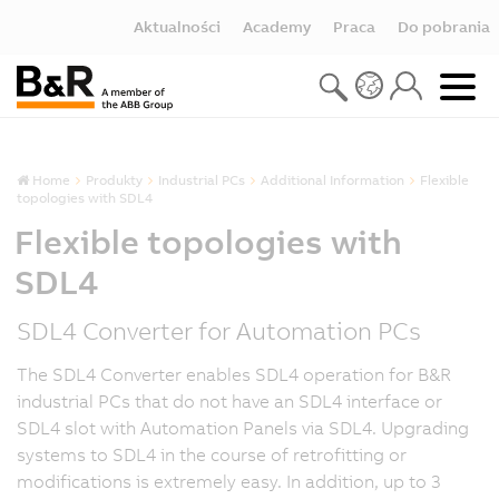
Aktualności
Academy
Praca
Do pobrania
Home
Produkty
Industrial PCs
Additional Information
Flexible
topologies with SDL4
Flexible topologies with
SDL4
SDL4 Converter for Automation PCs
The SDL4 Converter enables SDL4 operation for B&R
industrial PCs that do not have an SDL4 interface or
SDL4 slot with Automation Panels via SDL4. Upgrading
systems to SDL4 in the course of retrofitting or
modifications is extremely easy. In addition, up to 3