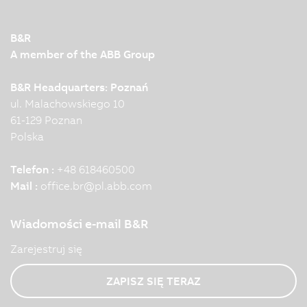
B&R
A member of the ABB Group
B&R Headquarters: Poznań
ul. Malachowskiego 10
61-129 Poznan
Polska
Telefon :
+48 618460500
Mail :
office.br
@
pl.abb.com
Wiadomości e-mail B&R
Zarejestruj się
ZAPISZ SIĘ TERAZ