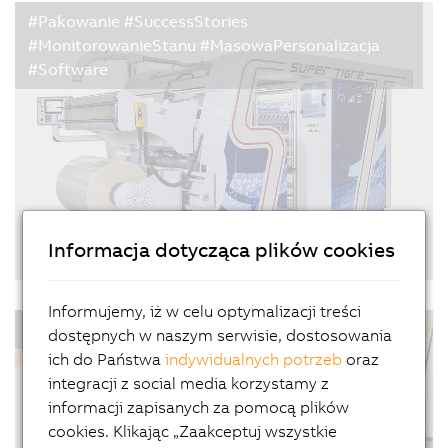
Wymiana sprzętu to kosztowny i czasochłonny
#Pakowanie #SuccessStories
sposób na zwiększenie wydajności maszyny. Firma
#MonitorowanieStanu #MasowaPersonalizacja
Niigon wykazała niedawno, że odpowiednie
#Software
połączenie automatyzacji i symulacji może
zwiększyć osiągi istniejących maszyn bez
konieczności stosowania nowego…
Informacja dotycząca plików cookies
Cyfryzacja uszlachetniania
09/07/2021
| 4m
Informujemy, iż w celu optymalizacji treści
Zmienność gustów konsumentów i kreatywność
#Filmy #HMI #Software
dostępnych w naszym serwisie, dostosowania
handlowców zmusza firmy konfekcjonujące
ich do Państwa
indywidualnych potrzeb
oraz
wyroby do wytwarzania mniejszych partii, co
integracji z social media korzystamy z
wymaga częstszych przestojów na przezbrojenie
informacji zapisanych za pomocą plików
maszyn. Aby osiągnąć niezbędną elastyczność bez
cookies. Klikając „Zaakceptuj wszystkie
uszczerbku dla…