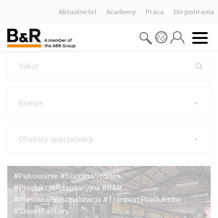
Aktualności
Academy
Praca
Do pobrania
Теkst
Branże
Obszary specjalizacji
Zresetuj filtry
#Pakowanie #SuccessStories
#ProdukcjaAdaptacyjna #B&R
#MasowaPersonalizacja #TranportProduktów
#SmartFactory