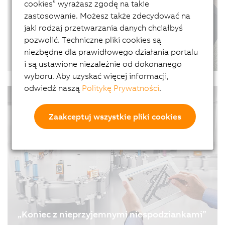
cookies” wyrażasz zgodę na takie
zastosowanie. Możesz także zdecydować na
jaki rodzaj przetwarzania danych chciałbyś
pozwolić. Techniczne pliki cookies są
Łatwa i intuicyjna wizualizacja HMI – poznaj
niezbędne dla prawidłowego działania portalu
technologię mapp View
i są ustawione niezależnie od dokonanego
08/07/2021
| 1m
wyboru. Aby uzyskać więcej informacji,
Stworzenie potężnych, intuicyjnych ekranów HMI z
odwiedź naszą
Politykę Prywatności
.
#Wywiady #Symulacja #Software
dostępem do internetu nie musi być
skomplikowane. Dzięki mapp View inżynierowie
Zaakceptuj wszystkie pliki cookies
automatycy mają wszystkie narzędzia, których
potrzebują by taką wizualizację stworzyć w
krótkim czasie.
„Koniec z nieprzyjemnymi niespodziankami”