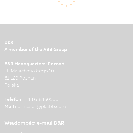
A research project at the Technical University of
Liberec in the Czech Republic aims to create a…
B&R
A member of the ABB Group
B&R Headquarters: Poznań
ul. Malachowskiego 10
61-129 Poznan
Polska
Telefon :
+48 618460500
Mail :
office.br
@
pl.abb.com
Wiadomości e-mail B&R