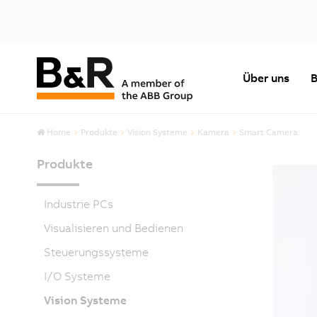
Über uns
B
Home
Produkte
Vision Systeme
Kamera
Smart Camera
Produkte
Industrie PCs
Visualisieren und Bedienen
Steuerungssysteme
I/O Systeme
Vision Systeme