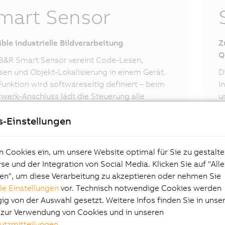
mart Sensor
ible industrielle Bildverarbeitung
Z
Q
B&R Smart Sensor vereint Code-Lesen,
en und Objekt-Lokalisierung in einem Gerät.
D
Funktion wird softwareseitig definiert – beim
I
werk-Anschluss lädt die Steuerung alle
u
meter automatisch. Standard-Vision-
u
s-Einstellungen
aben lassen sich mit dem B&R Smart Sensor
s
itiv umsetzen.
a
n Cookies ein, um unsere Website optimal für Sie zu gestalte
e und der Integration von Social Media. Klicken Sie auf "All
en", um diese Verarbeitung zu akzeptieren oder nehmen Sie
lle Einstellungen
vor. Technisch notwendige Cookies werden
g von der Auswahl gesetzt. Weitere Infos finden Sie in unse
e zur Verwendung von Cookies und in unseren
utzmitteilungen
.