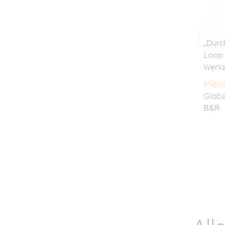
„Durc
Loop 
Werkz
Piet
Globa
B&R