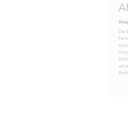
A
Deep
Die 
Fehl
Krat
inte
Echt
vari
Bed