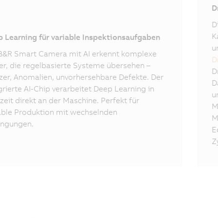
I
D
D
K
 Learning für variable Inspektionsaufgaben
u
B&R Smart Camera mit AI erkennt komplexe
D
er, die regelbasierte Systeme übersehen –
D
zer, Anomalien, unvorhersehbare Defekte. Der
D
grierte AI-Chip verarbeitet Deep Learning in
u
zeit direkt an der Maschine. Perfekt für
M
able Produktion mit wechselnden
M
ingungen.
E
Z