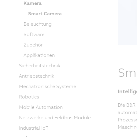
Kamera
Smart Camera
Beleuchtung
Software
Zubehör
Applikationen
Sicherheitstechnik
Sm
Antriebstechnik
Mechatronische Systeme
Intelli
Robotics
Die B&R 
Mobile Automation
automati
Netzwerke und Feldbus Module
Prozesso
Maschin
Industrial IoT