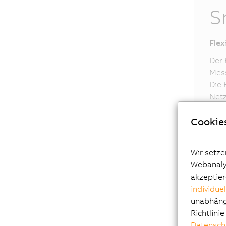
S
Flex
Der 
Mess
Die 
Netz
Para
Cookie
Aufg
intu
Wir setze
Webanalys
akzeptier
individue
unabhängi
Richtlini
Datensch