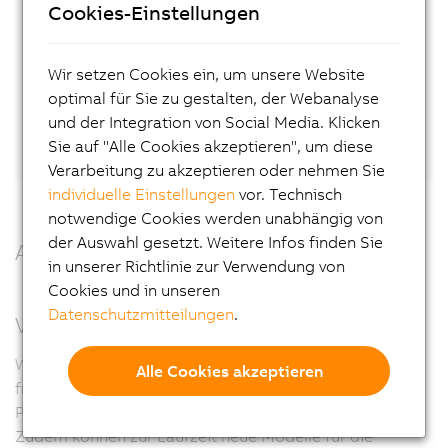
Experten auf!
Cookies-Einstellungen
Kontakt
Wir setzen Cookies ein, um unsere Website
optimal für Sie zu gestalten, der Webanalyse
Oder vernetzen Sie sich direkt mit Pieter
und der Integration von Social Media. Klicken
Prinsloo
auf LinkedIn.
Sie auf "Alle Cookies akzeptieren", um diese
Verarbeitung zu akzeptieren oder nehmen Sie
individuelle Einstellungen
vor. Technisch
notwendige Cookies werden unabhängig von
der Auswahl gesetzt. Weitere Infos finden Sie
Alle Vorteile auf einen Blick
in unserer Richtlinie zur Verwendung von
Cookies und in unseren
Datenschutzmitteilungen
.
Volle Flexibilität
Wenn gewünscht und in der Benutzerverwaltung
Alle Cookies akzeptieren
freigeschaltet, lassen sich sämtliche Variablen und
Parameter auch zur Laufzeit und in Echtzeit anpassen.
Zudem können zur Laufzeit neue Modelle für die