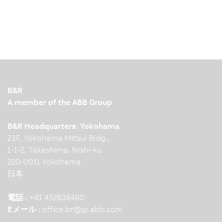
B&R
A member of the ABB Group
B&R Headquarters: Yokohama
23F, Yokohama Mitsui Bldg.,
1-1-2, Takashima, Nishi-ku
220-0011 Yokohama
日本
電話 :
+81 452638460
Eメール :
office.br
@
jp.abb.com