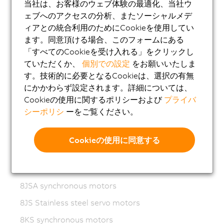
当社は、お客様のウェブ体験の最適化、当社ウ
8LS-4 synchronous motors
ェブへのアクセスの分析、またソーシャルメデ
ィアとの統合利用のためにCookieを使用してい
8MS-4 synchronous motors
ます。同意頂ける場合、このフォームにある
ACOPOSmotor Compact
「すべてのCookieを受け入れる」をクリックし
ていただくか、
個別での設定
をお願いいたしま
8WSA servo motors
す。技術的に必要となるCookieは、選択の有無
8WSB gear motors
にかかわらず設定されます。詳細については、
Cookieの使用に関するポリシーおよび
プライバ
8LVA synchronous motors
シーポリシ
ーをご覧ください。
8LVB gear motors
8LWA synchronous motors
Cookieの使用に同意する
8LS synchronous motors
8LSN synchronous motors
8JSA synchronous motors
8JS Stainless steel servo motors
8KS synchronous motors