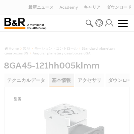
最新ニュース
Academy
キャリア
ダウンロード
Home
製品
モーション・コントロール
Standard planetary
gearboxes 8G
Angular planetary gearboxes 8GA
8GA45-121hh005klmm
テクニカルデータ
基本情報
アクセサリ
ダウンロー
型番: