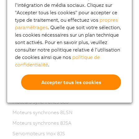
l‘intégration de média sociaux. Cliquez sur
Variable frequency drives (VFD)
"Accepter tous les cookies" pour accepter ce
8LS-4 synchronous motors
type de traitement, ou effectuez vos
propres
paramétrages
. Quelle que soit votre sélection,
8MS-4 synchronous motors
les cookies nécessaires sur un plan technique
ACOPOSmotor Compact
sont activés. Pour en savoir plus, veuillez
Servomoteurs 8WSA
consulter notre politique relative é l‘utilisation
de cookies ainsi que nos
politique de
Motoréducteurs 8WSB
confidentialité
.
Moteurs synchrones 8LVA
Motoréducteurs 8LVB
Accepter tous les cookies
Moteurs synchrones 8LWA
Moteurs synchrones 8LS
Moteurs synchrones 8LSN
Moteurs synchrones 8JSA
Servomoteurs inox 8JS