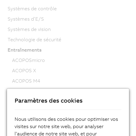
Systèmes de contrôle
Systèmes d’E/S
Systèmes de vision
Technologie de sécurité
Entraînements
ACOPOSmicro
ACOPOS X
ACOPOS M4
ACOPOS
Paramètres des cookies
ACOPOS P3
ACOPOSmulti
Nous utilisons des cookies pour optimiser vos
ACOPOSremote
visites sur notre site web, pour analyser
ACOPOSmotor
l‘audience de notre site web, et pour