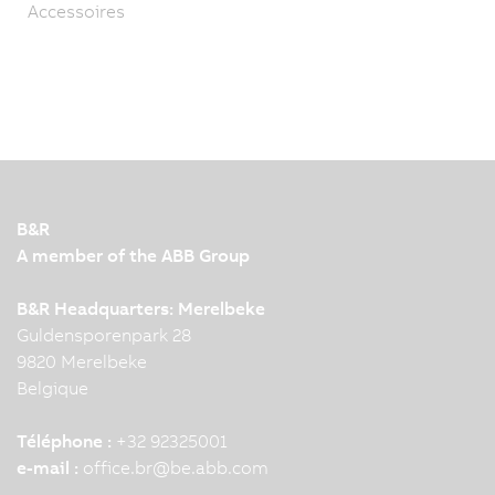
Accessoires
B&R
A member of the ABB Group
B&R Headquarters: Merelbeke
Guldensporenpark 28
9820 Merelbeke
Belgique
Téléphone :
+32 92325001
e-mail :
office.br
@
be.abb.com