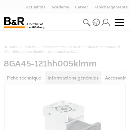
Actualités
Academy
Career
Téléchargements
Home
Produits
Entraînements
Réducteur planétaire standard
8G
Réducteurs planétaires angulaires 8GA
8GA45-121hh005klmm
Fiche technique
Informations générales
Accessoire