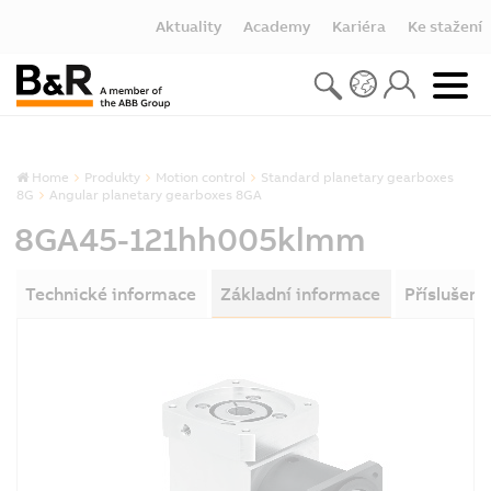
Aktuality
Academy
Kariéra
Ke stažení
Home
Produkty
Motion control
Standard planetary gearboxes
8G
Angular planetary gearboxes 8GA
8GA45-121hh005klmm
Technické informace
Základní informace
Příslušens