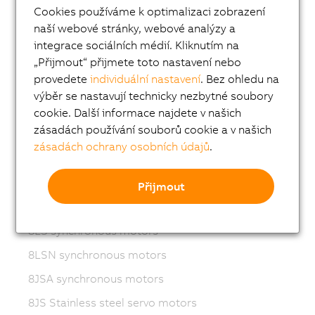
Cookies používáme k optimalizaci zobrazení
Variable frequency drives (VFD)
naší webové stránky, webové analýzy a
8LS-4 synchronous motors
integrace sociálních médií. Kliknutím na
„Přijmout“ přijmete toto nastavení nebo
8MS-4 synchronous motors
provedete
individuální nastavení
. Bez ohledu na
ACOPOSmotor Compact
výběr se nastavují technicky nezbytné soubory
8WSA servo motors
cookie. Další informace najdete v našich
zásadách používání souborů cookie a v našich
8WSB gear motors
zásadách ochrany osobních údajů
.
8LVA synchronous motors
8LVB gear motors
Přijmout
8LWA synchronous motors
8LS synchronous motors
8LSN synchronous motors
8JSA synchronous motors
8JS Stainless steel servo motors