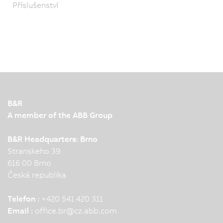
Příslušenství
B&R
A member of the ABB Group
B&R Headquarters: Brno
Stranskeho 39
616 00 Brno
Česká republika
Telefon :
+420 541 420 311
Email :
office.br
@
cz.abb.com