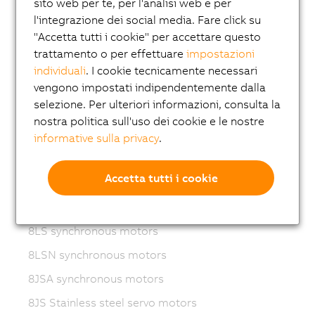
sito web per te, per l'analisi web e per
Variable frequency drives (VFD)
l'integrazione dei social media. Fare click su
"Accetta tutti i cookie" per accettare questo
8LS-4 synchronous motors
trattamento o per effettuare
impostazioni
8MS-4 synchronous motors
individuali
. I cookie tecnicamente necessari
vengono impostati indipendentemente dalla
ACOPOSmotor Compact
selezione. Per ulteriori informazioni, consulta la
8WSA servo motors
nostra politica sull'uso dei cookie e le nostre
8WSB gear motors
informative sulla privacy
.
8LVA synchronous motors
Accetta tutti i cookie
8LVB gear motors
8LWA synchronous motors
8LS synchronous motors
8LSN synchronous motors
8JSA synchronous motors
8JS Stainless steel servo motors