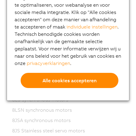
te optimaliseren, voor webanalyse en voor
Variable frequency drives (VFD)
sociale media integratie. Klik op "Alle cookies
8LS-4 synchronous motors
accepteren" om deze manier van afhandeling
te accepteren of maak
individuele instellingen
.
8MS-4 synchronous motors
Technisch benodigde cookies worden
ACOPOSmotor Compact
onafhankelijk van de gemaakte selectie
8WSA servo motors
geplaatst. Voor meer informatie verwijzen wij u
naar ons beleid voor het gebruik van cookies en
8WSB gear motors
onze
privacyverklaringen
.
8LVA synchronous motors
8LVB gear motors
Alle cookies accepteren
8LWA synchronous motors
8LS synchronous motors
8LSN synchronous motors
8JSA synchronous motors
8JS Stainless steel servo motors