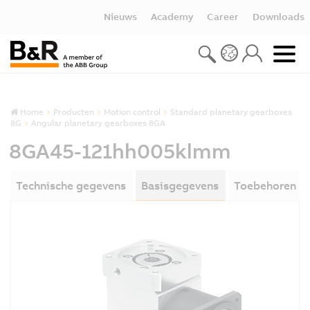
Nieuws
Academy
Career
Downloads
Home
Producten
Motion control
Standard planetary gearboxes
8G
Angular planetary gearboxes 8GA
8GA45-121hh005klmm
Technische gegevens
Basisgegevens
Toebehoren