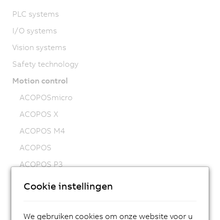
PLC systems
I/O systems
Vision systems
Safety technology
Motion control
ACOPOSmicro
ACOPOS X
ACOPOS M4
ACOPOS
ACOPOS P3
ACOPOSmulti
Cookie instellingen
ACOPOSremote
ACOPOSmotor
We gebruiken cookies om onze website voor u