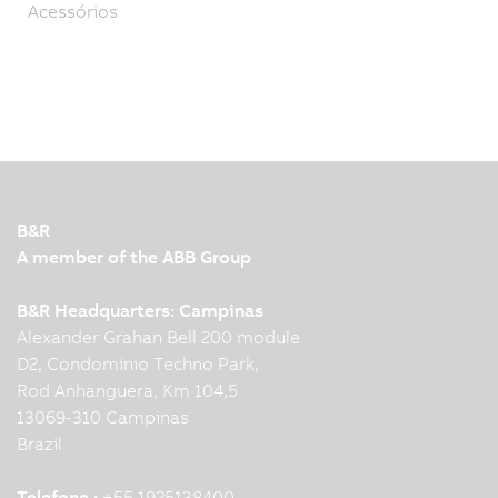
Acessórios
B&R
A member of the ABB Group
B&R Headquarters: Campinas
Alexander Grahan Bell 200 module
D2, Condominio Techno Park,
Rod Anhanguera, Km 104,5
13069-310 Campinas
Brazil
Telefone :
+55 1925138400