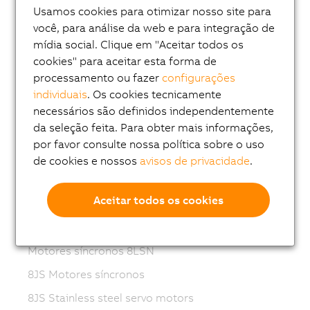
Usamos cookies para otimizar nosso site para
Variable frequency drives (VFD)
você, para análise da web e para integração de
8LS-4 synchronous motors
mídia social. Clique em "Aceitar todos os
cookies" para aceitar esta forma de
8MS-4 synchronous motors
processamento ou fazer
configurações
ACOPOSmotor Compact
individuais
. Os cookies tecnicamente
8WSA servo motors
necessários são definidos independentemente
da seleção feita. Para obter mais informações,
8WSB gear motors
por favor consulte nossa política sobre o uso
Motores compactos 8LV
de cookies e nossos
avisos de privacidade
.
8LVB gear motors
Aceitar todos os cookies
8LWA synchronous motors
Motores síncronos 8LS
Motores síncronos 8LSN
8JS Motores síncronos
8JS Stainless steel servo motors