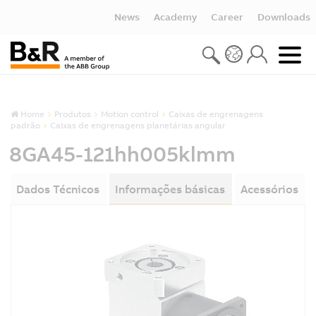
News
Academy
Career
Downloads
Home
Produtos
Motion control
Caixas de engrenagens
padrão
Caixas de engrenagens planetárias angular
8GA45-121hh005klmm
Dados Técnicos
Informações básicas
Acessórios