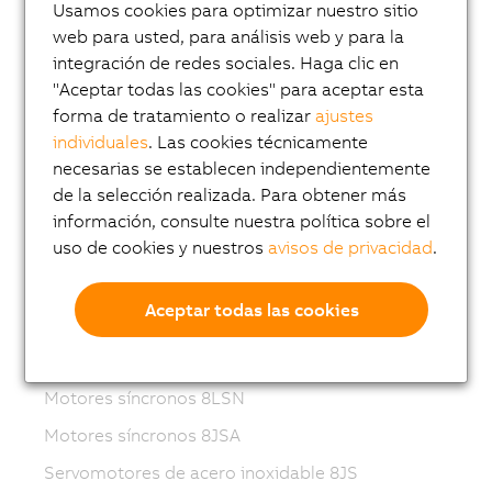
Usamos cookies para optimizar nuestro sitio
Variable frequency drives (VFD)
web para usted, para análisis web y para la
8LS-4 synchronous motors
integración de redes sociales. Haga clic en
"Aceptar todas las cookies" para aceptar esta
8MS-4 synchronous motors
forma de tratamiento o realizar
ajustes
ACOPOSmotor Compact
individuales
. Las cookies técnicamente
necesarias se establecen independientemente
Servomotores 8WSA
de la selección realizada. Para obtener más
Motores reductores 8WSB
información, consulte nuestra política sobre el
uso de cookies y nuestros
avisos de privacidad
.
Motores síncronos 8LVA
Motores reductores 8LVB
Aceptar todas las cookies
Motores síncronos 8LWA
Motores síncronos 8LS...-3
Motores síncronos 8LSN
Motores síncronos 8JSA
Servomotores de acero inoxidable 8JS