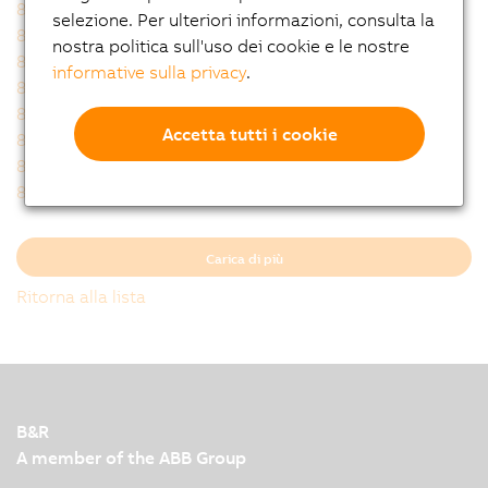
8GA45-067hh008klmm
8GA45-067hh009klmm
selezione. Per ulteriori informazioni, consulta la
8GA45-067hh010klmm
8GA45-067hh012klmm
nostra politica sull'uso dei cookie e le nostre
8GA45-067hh015klmm
8GA45-067hh016klmm
informative sulla privacy
.
8GA45-067hh020klmm
8GA45-067hh025klmm
8GA45-067hh032klmm
8GA45-067hh040klmm
Accetta tutti i cookie
8GA45-067hh060klmm
8GA45-067hh064klmm
8GA45-067hh080klmm
8GA45-067hh100klmm
8GA45-067hh120klmm
8GA45-067hh160klmm
Carica di più
Ritorna alla lista
B&R
A member of the ABB Group