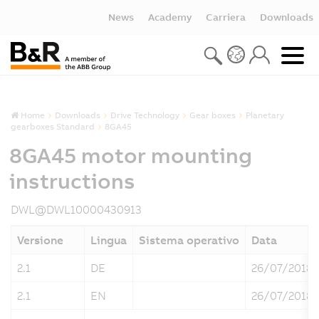
News
Academy
Carriera
Downloads
Home
Downloads
Drive Technology
Gear boxes
Planetary
gearboxes Standard
8GA45
8GA45 motor mounting
instructions
DWL@DWL10000430913
Versione
Lingua
Sistema operativo
Data
2.1
DE
26/07/2018
2.1
EN
26/07/2018