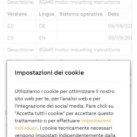
Descrizione
8GA45 motor mounting instructions
Versione
Lingua
Sistema operativo
Data
2.0
DE
09/09/2016
2.0
EN
09/09/2016
Descrizione
8GA45 motor mounting instructions
Versione
Lingua
Sistema operativo
Data
Impostazioni dei cookie
1.0
DE
13/05/2016
1.0
EN
13/05/2016
Utilizziamo i cookie per ottimizzare il nostro
Descrizione
8GA45 motor mounting instructions
sito web per te, per l'analisi web e per
l'integrazione dei social media. Fare click su
Prodotti correlati
"Accetta tutti i cookie" per accettare questo
trattamento o per effettuare
impostazioni
8GA45-067hh003klmm
8GA45-067hh004klmm
individuali
. I cookie tecnicamente necessari
8GA45-067hh005klmm
8GA45-067hh007klmm
vengono impostati indipendentemente dalla