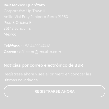
B&R Mexico Querétaro
Corporativo Up Town II
Anillo Vial Fray Junipero Serra 21260
Piso 8 Oficina E
76147 Juriquilla
México
Teléfono :
+52 4422247412
Correo :
office.br
@
mx.abb.com
Noticias por correo electrónico de B&R
Regístrese ahora y sea el primero en conocer las
últimas novedades.
REGISTRARSE AHORA