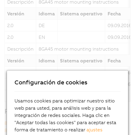
Descripción
8GA45 motor mounting instructions
Versión
Idioma
Sistema operativo
Fecha
2.0
DE
09.09.2016
2.0
EN
09.09.2016
Descripción
8GA45 motor mounting instructions
Versión
Idioma
Sistema operativo
Fecha
1.0
DE
13.05.2016
Configuración de cookies
1.0
EN
13.05.2016
Descripción
8GA45 motor mounting instructions
Usamos cookies para optimizar nuestro sitio
web para usted, para análisis web y para la
Productos relacionados
integración de redes sociales. Haga clic en
"Aceptar todas las cookies" para aceptar esta
8GA45-067hh003klmm
8GA45-067hh004klmm
forma de tratamiento o realizar
ajustes
8GA45-067hh005klmm
8GA45-067hh007klmm