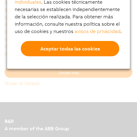
individuales
. Las cookies técnicamente
8GA45-067hh008klmm
8GA45-067hh009klmm
necesarias se establecen independientemente
8GA45-067hh010klmm
8GA45-067hh012klmm
de la selección realizada. Para obtener más
8GA45-067hh015klmm
8GA45-067hh016klmm
información, consulte nuestra política sobre el
8GA45-067hh020klmm
8GA45-067hh025klmm
uso de cookies y nuestros
avisos de privacidad
.
8GA45-067hh032klmm
8GA45-067hh040klmm
8GA45-067hh060klmm
8GA45-067hh064klmm
8GA45-067hh080klmm
8GA45-067hh100klmm
Aceptar todas las cookies
8GA45-067hh120klmm
8GA45-067hh160klmm
Cargar más
Volver al listado
B&R
A member of the ABB Group