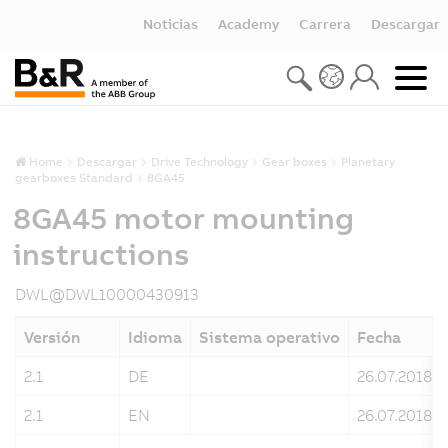
Noticias
Academy
Carrera
Descargar
Home
Descargar
Drive Technology
Gear boxes
Planetary
gearboxes Standard
8GA45
8GA45 motor mounting
instructions
DWL@DWL10000430913
Versión
Idioma
Sistema operativo
Fecha
2.1
DE
26.07.2018
2.1
EN
26.07.2018