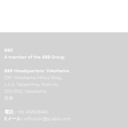
B&R
A member of the ABB Group
B&R Headquarters: Yokohama
23F, Yokohama Mitsui Bldg.,
1-1-2, Takashima, Nishi-ku
220-0011 Yokohama
日本
電話 :
+81 452638460
Eメール :
office.br
@
jp.abb.com