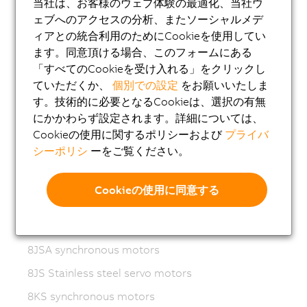
当社は、お客様のウェブ体験の最適化、当社ウ
8LS-4 synchronous motors
ェブへのアクセスの分析、またソーシャルメデ
ィアとの統合利用のためにCookieを使用してい
8MS-4 synchronous motors
ます。同意頂ける場合、このフォームにある
ACOPOSmotor Compact
「すべてのCookieを受け入れる」をクリックし
ていただくか、
個別での設定
をお願いいたしま
8WSA servo motors
す。技術的に必要となるCookieは、選択の有無
8WSB gear motors
にかかわらず設定されます。詳細については、
8LVA synchronous motors
Cookieの使用に関するポリシーおよび
プライバ
シーポリシ
ーをご覧ください。
8LVB gear motors
8LWA synchronous motors
Cookieの使用に同意する
8LS synchronous motors
8LSN synchronous motors
8JSA synchronous motors
8JS Stainless steel servo motors
8KS synchronous motors