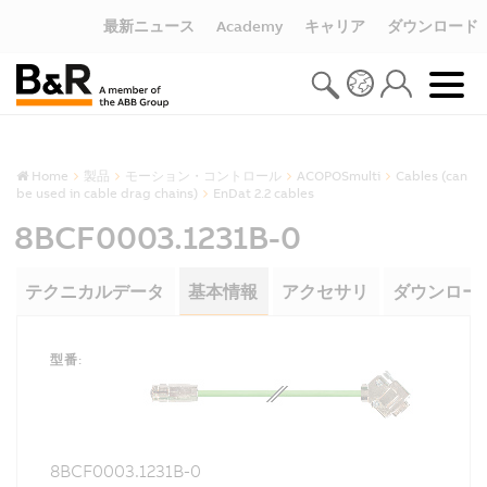
最新ニュース
Academy
キャリア
ダウンロード
Home
製品
モーション・コントロール
ACOPOSmulti
Cables (can
be used in cable drag chains)
EnDat 2.2 cables
8BCF0003.1231B-0
テクニカルデータ
基本情報
アクセサリ
ダウンロー
型番:
8BCF0003.1231B-0