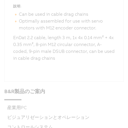
説明:
Can be used in cable drag chains
Optimally assembled for use with servo
motors with M12 encoder connector.
EnDat 2.2 cable, length 3 m, 1x 4x 0.14 mm² + 4x
0.35 mm², 8-pin M12 circular connector, A-
coded, 9-pin male DSUB connector, can be used
in cable drag chains
B&R製品のご案内
産業用PC
ビジュアリゼーションとオペレーション
コントロールシステム