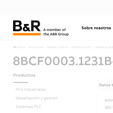
Sobre nosotros
Home
Productos
Motion control
ACOPOSmulti
Cables (pued
8BCF0003.1231B
Productos
Datos 
PCs industriales
Visualización y gestión
NÚME
Sistemas PLC
8BC