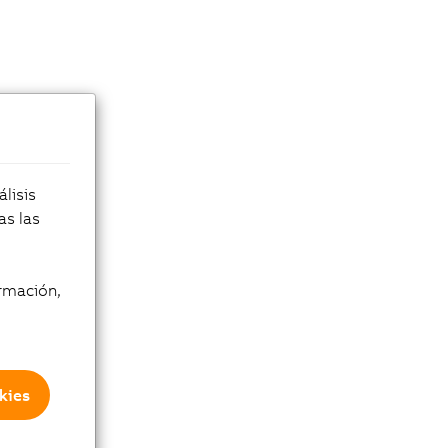
lisis
as las
rmación,
kies