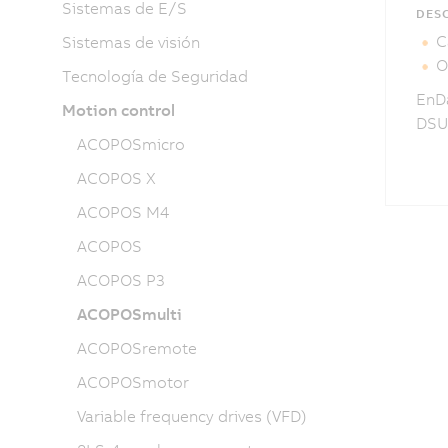
Sistemas de E/S
DESC
C
Sistemas de visión
O
Tecnología de Seguridad
EnDa
Motion control
DSUB
ACOPOSmicro
ACOPOS X
ACOPOS M4
ACOPOS
ACOPOS P3
ACOPOSmulti
ACOPOSremote
ACOPOSmotor
Variable frequency drives (VFD)