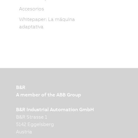
Accesorios
Whitepaper: La máquina
adaptativa
B&R
A member of the ABB Group
B&R Industrial Automation GmbH
B&R Strasse 1
5142 Eggelsberg
Austria