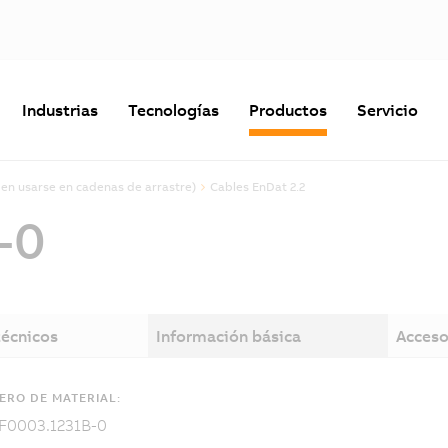
Industrias
Tecnologías
Productos
Servicio
en usarse en cadenas de arrastre)
Cables EnDat 2.2
-0
técnicos
Información básica
Acceso
RO DE MATERIAL:
F0003.1231B-0