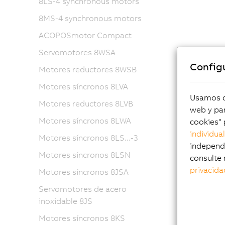
8LS-4 synchronous motors
8MS-4 synchronous motors
ACOPOSmotor Compact
Servomotores 8WSA
Config
Motores reductores 8WSB
Motores síncronos 8LVA
Usamos co
Motores reductores 8LVB
web y par
Motores síncronos 8LWA
cookies" 
individua
Motores síncronos 8LS...-3
independi
Motores síncronos 8LSN
consulte 
privacida
Motores síncronos 8JSA
Servomotores de acero
inoxidable 8JS
Motores síncronos 8KS